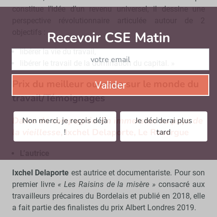
constitue l’idée d’un revenu universel, il dessine une
perspective révolutionnaire articulée autour de 2
objectifs :
Recevoir CSE Matin
Abonnez-vo
libérer la vie du travail,
libérer le travail de la domination du capital. »
Prix du meilleur ouvrage sur le monde du
Valider
travail/Témoignages
Dame de compagnie. En immersion au pays de
Non merci, je reçois déjà
Je déciderai plus
la vieillesse
, Ixchel Delaporte, Le Rouergue
!
tard
L’autrice
Ixchel Delaporte
est autrice et documentariste. Pour son
premier livre
« Les Raisins de la misère »
consacré aux
travailleurs précaires du Bordelais et publié en 2018, elle
a fait partie des finalistes du prix Albert Londres 2019.