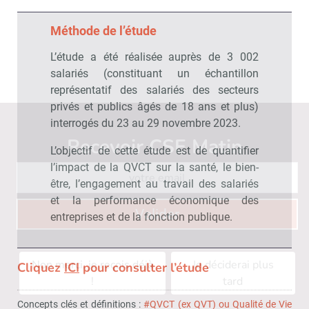
Méthode de l’étude
L’étude a été réalisée auprès de 3 002
salariés (constituant un échantillon
représentatif des salariés des secteurs
privés et publics âgés de 18 ans et plus)
interrogés du 23 au 29 novembre 2023.
Recevoir CSE Matin
Abonnez-vo
L’objectif de cette étude est de quantifier
l’impact de la QVCT sur la santé, le bien-
être, l’engagement au travail des salariés
et la performance économique des
Valider
entreprises et de la fonction publique.
Non merci, je reçois déjà
Je déciderai plus
Cliquez
ICI
pour consulter l’étude
!
tard
Concepts clés et définitions :
#QVCT (ex QVT) ou Qualité de Vie