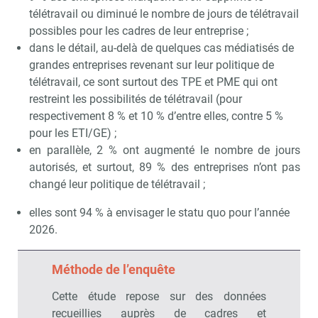
télétravail ou diminué le nombre de jours de télétravail
Recevoir CSE Matin
Abonnez-vo
possibles pour les cadres de leur entreprise ;
dans le détail, au-delà de quelques cas médiatisés de
grandes entreprises revenant sur leur politique de
télétravail, ce sont surtout des TPE et PME qui ont
restreint les possibilités de télétravail (pour
Valider
respectivement 8 % et 10 % d’entre elles, contre 5 %
pour les ETI/GE) ;
en parallèle, 2 % ont augmenté le nombre de jours
Non merci, je reçois déjà
Je déciderai plus
autorisés, et surtout, 89 % des entreprises n’ont pas
!
tard
changé leur politique de télétravail ;
elles sont 94 % à envisager le statu quo pour l’année
2026.
Méthode de l’enquête
Cette étude repose sur des données
recueillies auprès de cadres et