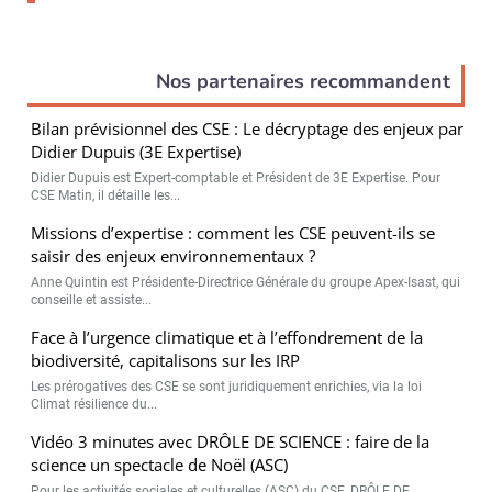
Valider
Nos partenaires recommandent
Bilan prévisionnel des CSE : Le décryptage des enjeux par
Non merci, je reçois déjà
Je déciderai plus
Didier Dupuis (3E Expertise)
!
tard
Didier Dupuis est Expert-comptable et Président de 3E Expertise. Pour
CSE Matin, il détaille les...
Missions d’expertise : comment les CSE peuvent-ils se
saisir des enjeux environnementaux ?
Anne Quintin est Présidente-Directrice Générale du groupe Apex-Isast, qui
conseille et assiste...
Face à l’urgence climatique et à l’effondrement de la
biodiversité, capitalisons sur les IRP
Les prérogatives des CSE se sont juridiquement enrichies, via la loi
Climat résilience du...
Vidéo 3 minutes avec DRÔLE DE SCIENCE : faire de la
science un spectacle de Noël (ASC)
Pour les activités sociales et culturelles (ASC) du CSE, DRÔLE DE