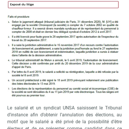
Le contexte
Un salarié est embauché le 07/10/2002 en qualité de
chauffeur-livreur et exerce plusieurs mandats syndicaux
et électoraux jusqu’en 2017. Il est licencié pour faute
grave le 28/09/2017, après autorisation de l’Inspection
du Travail du 20/09/2017.
Le licenciement est annulé par la Cour administrative
d’appel de Paris le 20/12/2019 et le salarié sollicite sa
réintégration le 08/04/2019. Cependant, la société
refuse de le réintégrer le 18/04/2019 et un accord
préélectoral est signé le 18/04/2019. Les élections au
CSE se déroulent en juin 2019 par vote électronique.
Le salarié et un syndicat UNSA saisissent le Tribunal
d’instance afin d’obtenir l’annulation des élections, au
motif que le salarié a été privé de la possibilité d’être
électeur et de se présenter comme candidat dans ce