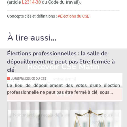
(article
L2314-30
du Code du travail).
Concepts clés et définitions :
#Élections du CSE
À lire aussi…
Élections professionnelles : la salle de
dépouillement ne peut pas être fermée à
Recevoir CSE Matin
Abonnez-vo
clé
JURISPRUDENCE DU CSE
Le lieu de dépouillement des votes d’une élection
professionnelle ne peut pas être fermé à clé, sous...
Valider
Non merci, je reçois déjà
Je déciderai plus
!
tard