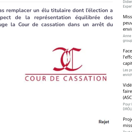
Didie
Expert
 remplacer un élu titulaire dont l’élection a
Miss
pect de la représentation équilibrée des
peuv
ge la Cour de cassation dans un arrêt du
envi
Anne 
groupe
Face
l’ef
capi
Les p
enrich
Vidé
fair
(ASC
Pour l
DRÔLE
Proj
miss