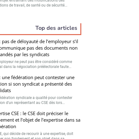
projet entraînant des modifications des
ions de travail, de santé ou de sécurité...
Top des articles
: pas de déloyauté de l’employeur s’il
communique pas des documents non
ndés par les syndicats
ployeur ne peut pas être considéré comme
l dans la négociation préélectorale faute...
: une fédération peut contester une
tion si son syndicat a présenté des
idats
édération syndicale a qualité pour contester
tion d’un représentant au CSE dès lors...
rtise CSE : le CSE doit préciser le
ement et l’objet de l’expertise dans sa
bération
, qui décide de recourir à une expertise, doit
ser son fondement et son objet dans sa...