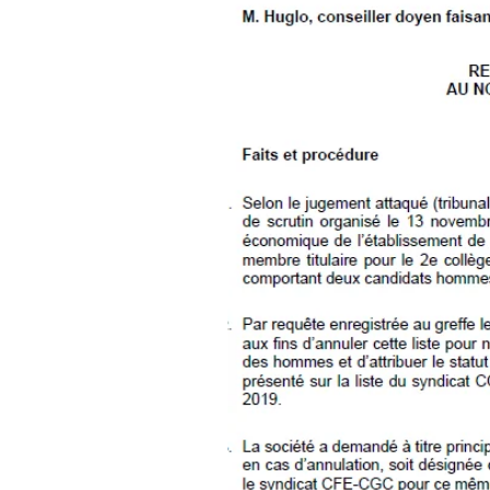
Cass. soc.
Une société organise des élection
Dans ce contexte, un salarié est 
syndicale composée de deux hom
représentation équilibrée des fem
d’annuler la liste CFE-CGC. La 
d’annulation, soit désignée comme 
syndicat CFE-CGC pour le même co
L’élection est annulée en applicati
lieu à désigner un remplaçant pou
L’employeur conteste le jugeme
remplacement du titulaire qui ces
Le Tribunal fait droit à la demand
l’irrégularité de la liste de can