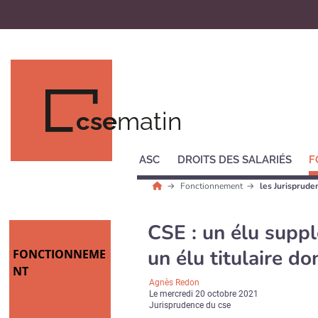
cse
matin
ASC
DROITS DES SALARIÉS
F
Fonctionnement
les Jurisprud
CSE : un élu supp
un élu titulaire do
FONCTIONNEME
NT
Agnès Redon
Le
mercredi 20 octobre 2021
Jurisprudence du cse