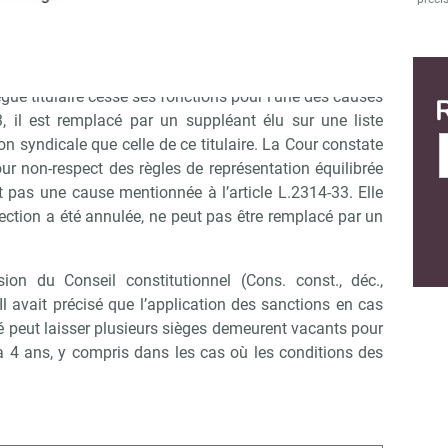
Il juge qu’il n’y a pas lieu à désigner un remplaçant
tulaire.
jugement. Elle rappelle l’article L.2314-37 du Code du
égué titulaire cesse ses fonctions pour l’une des causes
3, il est remplacé par un suppléant élu sur une liste
n syndicale que celle de ce titulaire. La Cour constate
our non-respect des règles de représentation équilibrée
pas une cause mentionnée à l’article L.2314-33. Elle
élection a été annulée, ne peut pas être remplacé par un
sion du Conseil constitutionnel (Cons. const., déc.,
 avait précisé que l’application des sanctions en cas
té peut laisser plusieurs sièges demeurent vacants pour
à 4 ans, y compris dans les cas où les conditions des