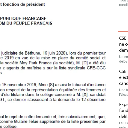
Tout 
condit
, 22/09/2021, n° 20-16 859 - © D.R.
s en vue de la mise en place du CSE.
CSE 
élu membre titulaire du deuxième collège sur la liste
ne 
mes CFE-CGC le 13/11/2019. Pour non-respect de la
dema
mes et des hommes, un salarié saisit le Tribunal afin
Un em
société se joint à l’instance et demande qu’en cas
déloya
titulaire l’élue suppléante de la liste présentée par le
CSE 
llège.
élec
cand
on de l’article L. 2314-32, mais le juge dit n’y avoir pas
Une f
r occuper le siège de membre titulaire laissé vacant.
l’élec
nt au motif que l’article L. 2314-37 organise le
Expe
se ses fonctions par un délégué suppléant.
fond
déli
e du salarié et rejette celle de la société. Il constate
didats du CFE-CGC, conduisant à l’annulation d’un élu
Le CSE
préci