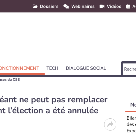
Dossiers
Webinaires
Vidéos
A
ONCTIONNEMENT
TECH
DIALOGUE SOCIAL
ences du CSE
léant ne peut pas remplacer
N
nt l’élection a été annulée
Bila
des 
Expe