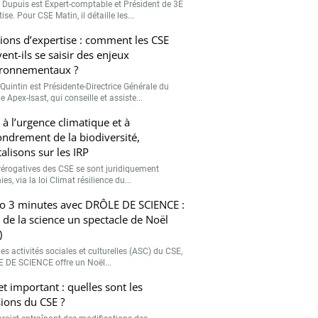
r Dupuis est Expert-comptable et Président de 3E
ise. Pour CSE Matin, il détaille les...
ions d’expertise : comment les CSE
ent-ils se saisir des enjeux
ronnementaux ?
Quintin est Présidente-Directrice Générale du
 Apex-Isast, qui conseille et assiste...
 à l’urgence climatique et à
fondrement de la biodiversité,
talisons sur les IRP
rérogatives des CSE se sont juridiquement
ies, via la loi Climat résilience du...
o 3 minutes avec DRÔLE DE SCIENCE :
e de la science un spectacle de Noël
)
es activités sociales et culturelles (ASC) du CSE,
 DE SCIENCE offre un Noël...
et important : quelles sont les
ions du CSE ?