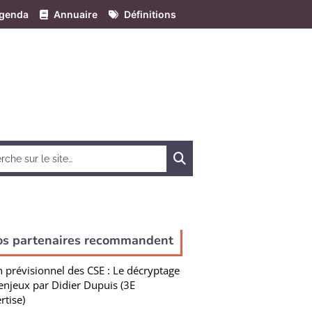
genda
Annuaire
Définitions
Chercher
os partenaires recommandent
n prévisionnel des CSE : Le décryptage
enjeux par Didier Dupuis (3E
rtise)