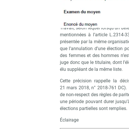
surnuméraire du sexe représenté. 
pour occuper le siège de membre ti
La Cour de cassation confirme le 
Travail, selon lequel lorsqu’un dél
mentionnées à l’article L.2314-3
présentée par la même organisatio
que l’annulation d’une élection p
des femmes et des hommes n’est 
juge donc que le titulaire, dont l’
élu suppléant de la même liste.
Cette précision rappelle la déci
21 mars 2018, n° 2018-761 DC). Il
de non-respect des règles de pari
une période pouvant durer jusqu’
élections partielles sont remplies.
Éclairage