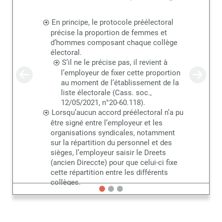
Valider
En principe, le protocole préélectoral
précise la proportion de femmes et
d’hommes composant chaque collège
Non merci, je reçois déjà
Je déciderai plus
électoral.
!
tard
S’il ne le précise pas, il revient à
l’employeur de fixer cette proportion
au moment de l’établissement de la
liste électorale (Cass. soc.,
12/05/2021, n°20-60.118).
Lorsqu’aucun accord préélectoral n’a pu
être signé entre l’employeur et les
organisations syndicales, notamment
sur la répartition du personnel et des
sièges, l’employeur saisir le Dreets
(ancien Direccte) pour que celui-ci fixe
cette répartition entre les différents
collèges.
Malgré cette saisine, l’employeur
garde la compétence pour fixer la
proportion des femmes et des