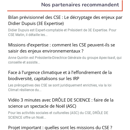
hommes dans chaque collège
Nos partenaires recommandent
électoral.
Bilan prévisionnel des CSE : Le décryptage des enjeux par
Didier Dupuis (3E Expertise)
Didier Dupuis est Expert-comptable et Président de 3E Expertise. Pour
CSE Matin, il détaille les...
Missions d’expertise : comment les CSE peuvent-ils se
saisir des enjeux environnementaux ?
Anne Quintin est Présidente-Directrice Générale du groupe Apex-Isast, qui
conseille et assiste...
Face à l’urgence climatique et à l’effondrement de la
biodiversité, capitalisons sur les IRP
Les prérogatives des CSE se sont juridiquement enrichies, via la loi
Climat résilience du...
Vidéo 3 minutes avec DRÔLE DE SCIENCE : faire de la
science un spectacle de Noël (ASC)
Pour les activités sociales et culturelles (ASC) du CSE, DRÔLE DE
SCIENCE offre un Noël...
Projet important : quelles sont les missions du CSE ?