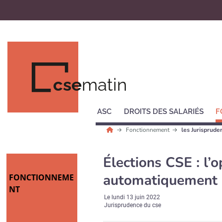
cse
matin
ASC
DROITS DES SALARIÉS
F
Fonctionnement
les Jurisprud
Élections CSE : l’o
automatiquement l
FONCTIONNEME
NT
Le
lundi 13 juin 2022
Jurisprudence du cse