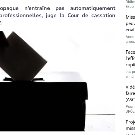
Didie
e opaque n’entraîne pas automatiquement
Expert
 professionnelles, juge la Cour de cassation
Miss
.
peuv
envi
Anne 
groupe
Face
l’ef
capi
Les p
enrich
Vidé
fair
(ASC
Pour l
DRÔLE
Proj
miss