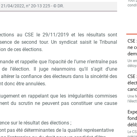
Tout 
condit
, 21/04/2022, n° 20-13 225 - © DR.
ections au CSE le 29/11/2019 et les résultats sont
CSE 
sence de second tour. Un syndicat saisit le Tribunal
ne 
ion de ces élections.
dema
Un em
mande et rappelle que l’opacité de l’urne n’entraîne pas
déloya
de l’élection. Il juge néanmoins qu’il s’agit d’une
CSE 
à altérer la confiance des électeurs dans la sincérité des
élec
nt donc être annulées.
cand
jugement en rappelant que les irrégularités commises
Une f
l’élec
ement du scrutin ne peuvent pas constituer une cause
Expe
fond
ence sur le résultat des élections ;
déli
n’ont pas été déterminantes de la qualité représentative
Le CSE
préci