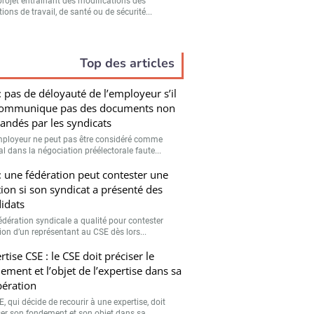
projet entraînant des modifications des
ions de travail, de santé ou de sécurité...
Top des articles
: pas de déloyauté de l’employeur s’il
communique pas des documents non
ndés par les syndicats
ployeur ne peut pas être considéré comme
l dans la négociation préélectorale faute...
: une fédération peut contester une
tion si son syndicat a présenté des
idats
édération syndicale a qualité pour contester
tion d’un représentant au CSE dès lors...
rtise CSE : le CSE doit préciser le
ement et l’objet de l’expertise dans sa
bération
, qui décide de recourir à une expertise, doit
ser son fondement et son objet dans sa...