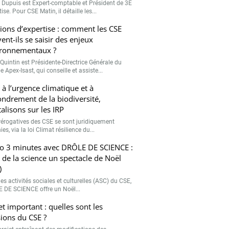
r Dupuis est Expert-comptable et Président de 3E
ise. Pour CSE Matin, il détaille les...
ions d’expertise : comment les CSE
ent-ils se saisir des enjeux
ronnementaux ?
Quintin est Présidente-Directrice Générale du
 Apex-Isast, qui conseille et assiste...
 à l’urgence climatique et à
fondrement de la biodiversité,
talisons sur les IRP
rérogatives des CSE se sont juridiquement
ies, via la loi Climat résilience du...
o 3 minutes avec DRÔLE DE SCIENCE :
e de la science un spectacle de Noël
)
es activités sociales et culturelles (ASC) du CSE,
 DE SCIENCE offre un Noël...
et important : quelles sont les
ions du CSE ?