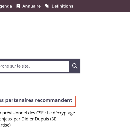
genda
Annuaire
Définitions
Chercher
os partenaires recommandent
n prévisionnel des CSE : Le décryptage
enjeux par Didier Dupuis (3E
rtise)