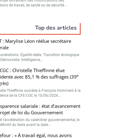
projet entraînant des modifications des
ions de travail, de santé ou de sécurité...
Top des articles
 : Marylise Léon réélue secrétaire
rale
unérations. Égalité réelle. Transition écologique
 Démocratie. Intelligence...
CGC : Christelle Thieffinne élue
e
idente avec 85,1 % des suffrages (39
rès)
telle Thieffinne succède à François Hommeril à la
dence de la CFE-CGC le 10/06/2026...
sparence salariale : état d’avancement
rojet de loi du Gouvernement
é l’accélération du calendrier gouvernemental, le
éfinitif du texte avant la date...
efour : « À travail égal, nous avons