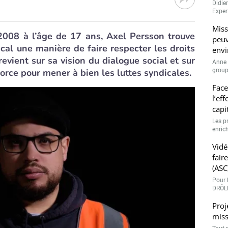
Didie
Expert
Miss
008 à l’âge de 17 ans, Axel Persson trouve
peuv
al une manière de faire respecter les droits
envi
 revient sur sa vision du dialogue social et sur
Anne 
orce pour mener à bien les luttes syndicales.
groupe
Face
l’ef
capi
Les p
enrich
Vidé
fair
(ASC
Pour l
DRÔLE
Proj
miss