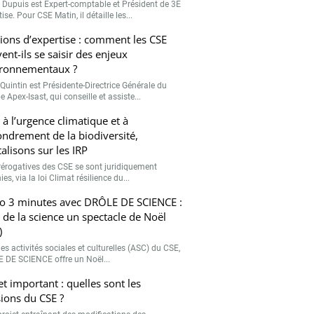
r Dupuis est Expert-comptable et Président de 3E
ise. Pour CSE Matin, il détaille les...
ions d’expertise : comment les CSE
ent-ils se saisir des enjeux
ronnementaux ?
Quintin est Présidente-Directrice Générale du
 Apex-Isast, qui conseille et assiste...
 à l’urgence climatique et à
fondrement de la biodiversité,
talisons sur les IRP
rérogatives des CSE se sont juridiquement
ies, via la loi Climat résilience du...
o 3 minutes avec DRÔLE DE SCIENCE :
e de la science un spectacle de Noël
)
es activités sociales et culturelles (ASC) du CSE,
 DE SCIENCE offre un Noël...
et important : quelles sont les
ions du CSE ?