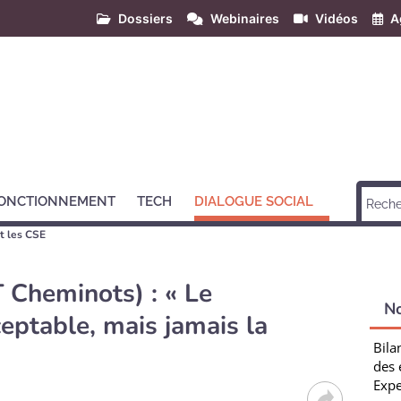
Dossiers
Webinaires
Vidéos
A
ONCTIONNEMENT
TECH
DIALOGUE SOCIAL
t les CSE
 Cheminots) : « Le
N
eptable, mais jamais la
Bila
des 
Expe