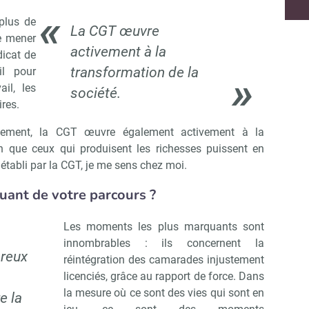
plus de
La CGT œuvre
de mener
activement à la
dicat de
transformation de la
il pour
ail, les
société.
ires.
rgement, la CGT œuvre également activement à la
in que ceux qui produisent les richesses puissent en
 établi par la CGT, je me sens chez moi.
ant de votre parcours ?
Les moments les plus marquants sont
innombrables : ils concernent la
reux
réintégration des camarades injustement
Abonnez-vous à notre newsletter
licenciés, grâce au rapport de force. Dans
r CSE Matin
la mesure où ce sont des vies qui sont en
e la