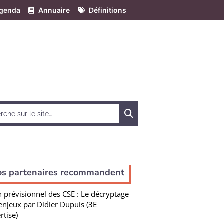
genda
Annuaire
Définitions
Chercher
os partenaires recommandent
n prévisionnel des CSE : Le décryptage
enjeux par Didier Dupuis (3E
rtise)