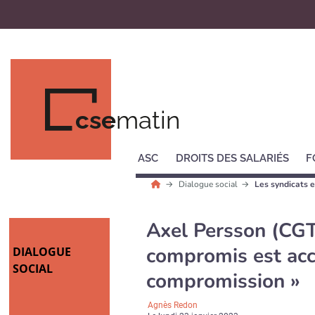
cse
matin
ASC
DROITS DES SALARIÉS
F
Dialogue social
Les syndicats e
Axel Persson (CGT
compromis est acc
DIALOGUE
SOCIAL
compromission »
Agnès Redon