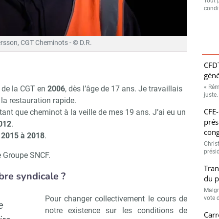
Tout 
condit
ersson, CGT Cheminots - © D.R.
CFDT
géné
« Rém
n de la CGT en
2006
, dès l’âge de 17 ans. Je travaillais
juste.
la restauration rapide.
CFE-
n tant que cheminot à la veille de mes 19 ans. J’ai eu un
prés
012
.
cong
 2015 à 2018
.
Chris
prési
de Groupe SNCF.
Tran
re syndicale ?
du p
Malgr
Pour changer collectivement le cours de
vote d
e
notre existence sur les conditions de
Carr