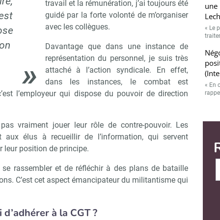
re,
travail et la rémunération, j’ai toujours été
une 
est
guidé par la forte volonté de m’organiser
Lech
avec les collègues.
« Le p
ose
trait
ion
Davantage que dans une instance de
Négo
représentation du personnel, je suis très
posi
attaché à l’action syndicale. En effet,
(Int
dans les instances, le combat est
« En 
’est l’employeur qui dispose du pouvoir de direction
rappe
pas vraiment jouer leur rôle de contre-pouvoir. Les
 aux élus à recueillir de l’information, qui servent
r leur position de principe.
e se rassembler et de réfléchir à des plans de bataille
ons. C’est cet aspect émancipateur du militantisme qui
 d’adhérer à la CGT ?