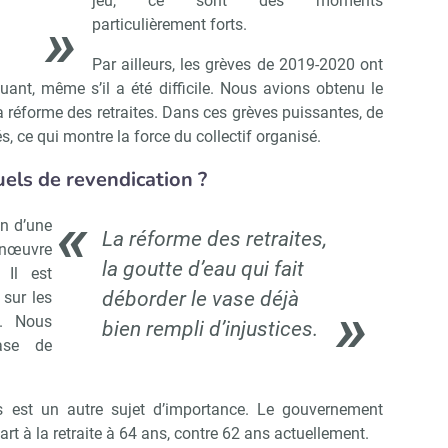
jeu, ce sont des moments
particulièrement forts.
Non merci, je reçois déjà !
Je déciderai plus tard
Par ailleurs, les grèves de 2019-2020 ont
nt, même s’il a été difficile. Nous avions obtenu le
 réforme des retraites. Dans ces grèves puissantes, de
, ce qui montre la force du collectif organisé.
uels de revendication ?
n d’une
La réforme des retraites,
anœuvre
la goutte d’eau qui fait
 Il est
déborder le vase déjà
 sur les
s. Nous
bien rempli d’injustices.
ase de
es est un autre sujet d’importance. Le gouvernement
part à la retraite à 64 ans, contre 62 ans actuellement.