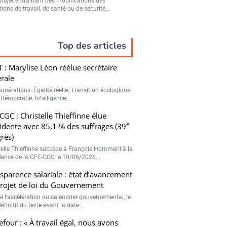
projet entraînant des modifications des
ions de travail, de santé ou de sécurité...
Top des articles
 : Marylise Léon réélue secrétaire
rale
unérations. Égalité réelle. Transition écologique
 Démocratie. Intelligence...
CGC : Christelle Thieffinne élue
e
idente avec 85,1 % des suffrages (39
rès)
telle Thieffinne succède à François Hommeril à la
dence de la CFE-CGC le 10/06/2026...
sparence salariale : état d’avancement
rojet de loi du Gouvernement
é l’accélération du calendrier gouvernemental, le
éfinitif du texte avant la date...
efour : « À travail égal, nous avons