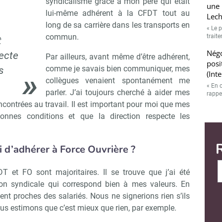
syndicalisme grâce à mon père qui était
une 
lui-même adhérent à la CFDT tout au
Lech
long de sa carrière dans les transports en
« Le p
commun.
trait
t
Négo
pecte
Par ailleurs, avant même d’être adhérent,
posi
comme je savais bien communiquer, mes
s
(Int
collègues venaient spontanément me
« En 
parler. J’ai toujours cherché à aider mes
rappe
encontrées au travail. Il est important pour moi que mes
bonnes conditions et que la direction respecte les
 d’adhérer à Force Ouvrière ?
DT et FO sont majoritaires. Il se trouve que j’ai été
on syndicale qui correspond bien à mes valeurs. En
nt proches des salariés. Nous ne signerions rien s’ils
ous estimons que c’est mieux que rien, par exemple.