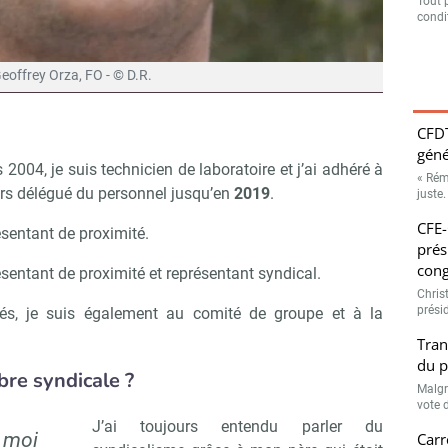
Tout 
condit
eoffrey Orza, FO - © D.R.
CFDT
géné
2004, je suis technicien de laboratoire et j’ai adhéré à
« Rém
lors délégué du personnel jusqu’en
2019
.
juste.
CFE-
résentant de proximité.
prés
cong
présentant de proximité et représentant syndical.
Chris
prési
s, je suis également au comité de groupe et à la
Tran
du p
re syndicale ?
Malgr
vote d
J’ai toujours entendu parler du
r moi
Carr