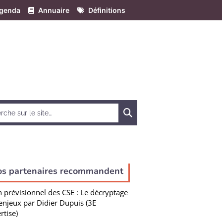
genda
Annuaire
Définitions
Chercher
os partenaires recommandent
n prévisionnel des CSE : Le décryptage
enjeux par Didier Dupuis (3E
rtise)