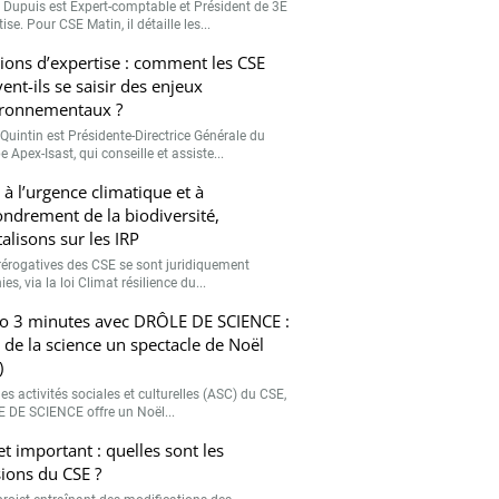
r Dupuis est Expert-comptable et Président de 3E
ise. Pour CSE Matin, il détaille les...
ions d’expertise : comment les CSE
ent-ils se saisir des enjeux
ronnementaux ?
Quintin est Présidente-Directrice Générale du
 Apex-Isast, qui conseille et assiste...
 à l’urgence climatique et à
fondrement de la biodiversité,
talisons sur les IRP
rérogatives des CSE se sont juridiquement
ies, via la loi Climat résilience du...
o 3 minutes avec DRÔLE DE SCIENCE :
e de la science un spectacle de Noël
)
es activités sociales et culturelles (ASC) du CSE,
 DE SCIENCE offre un Noël...
et important : quelles sont les
ions du CSE ?