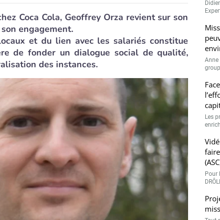
Didie
Expert
hez Coca Cola, Geoffrey Orza revient sur son
Miss
e son engagement.
peuv
locaux et du lien avec les salariés constitue
envi
ère de fonder un dialogue social de qualité,
Anne 
alisation des instances.
groupe
Face
l’ef
capi
Les p
enrich
Vidé
fair
(ASC
Pour l
DRÔLE
Proj
miss