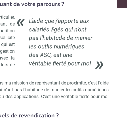
ant de votre parcours ?
Abonnez-vous à notre newsletter
r CSE Matin
culier,
L’aide que j’apporte aux
tant de
salariés âgés qui n’ont
parition
Non merci, je reçois déjà !
Je déciderai plus tard
pas l’habitude de manier
ollicité
 qui est
les outils numériques
gestion
des ASC, est une
avec la
véritable fierté pour moi
 lors de
s ma mission de représentant de proximité, c’est l’aide
ui n’ont pas l’habitude de manier les outils numériques
u des applications. C’est une véritable fierté pour moi
uels de revendication ?