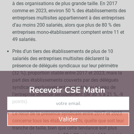
à des organisations de plus grande taille. En 2017
comme en 2023, environ 50 % des établissements des
entreprises multisites appartiennent à des entreprises
d’au moins 200 salariés, alors que plus de 80 % des
entreprises mono-établissement comptent entre 11 et
49 salariés.
Près d’un tiers des établissements de plus de 10
salariés des entreprises multisites déclarent la
présence de délégués syndicaux sur leur périmètre
(32 %), proportion stable entre 2017 et 2023, mais la
part des établissements couverts par des délégués
syndicaux exclusivement implantés au niveau de
Recevoir CSE Matin
Abonnez-vo
l’entreprise diminue sensiblement (de 30 % à 21 %, -9
points).
Le recul de la présence syndicale entre 2017 et 2023
Valider
concerne tous les établissements, quelle que soit leur
tranche de taille, bien que cette tendance soit plus