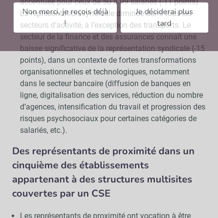
accentuée pour ceux de 50 à 99 salariés (-11 points).
Non merci, je reçois déjà
Je déciderai plus
La représentation syndicale diminue dans tous les
!
tard
secteurs d’activité, à l’exception des transports. Le
secteur de la finance et des assurances connaît une
baisse significative de la représentation syndicale (-15
points), dans un contexte de fortes transformations
organisationnelles et technologiques, notamment
dans le secteur bancaire (diffusion de banques en
ligne, digitalisation des services, réduction du nombre
d’agences, intensification du travail et progression des
risques psychosociaux pour certaines catégories de
salariés, etc.).
Des représentants de proximité dans un
cinquième des établissements
appartenant à des structures multisites
couvertes par un CSE
Les représentants de proximité ont vocation à être