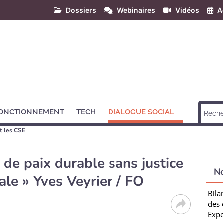
Dossiers
Webinaires
Vidéos
A
ONCTIONNEMENT
TECH
DIALOGUE SOCIAL
t les CSE
r de paix durable sans justice
N
ale » Yves Veyrier / FO
Bila
des 
Expe