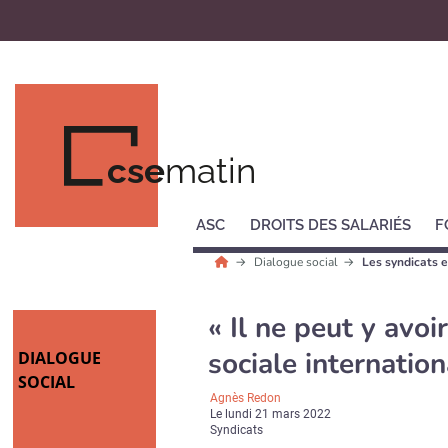
cse
matin
ASC
DROITS DES SALARIÉS
F
Dialogue social
Les syndicats e
« Il ne peut y avoi
sociale internation
DIALOGUE
SOCIAL
Agnès Redon
Le
lundi 21 mars 2022
Syndicats