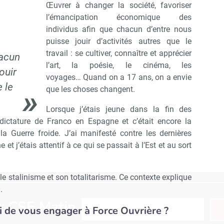
Œuvrer à changer la société, favoriser
l’émancipation économique des
individus afin que chacun d’entre nous
puisse jouir d’activités autres que le
travail : se cultiver, connaître et apprécier
hacun
l’art, la poésie, le cinéma, les
ouir
voyages… Quand on a 17 ans, on a envie
e le
que les choses changent.
Lorsque j’étais jeune dans la fin des
 dictature de Franco en Espagne et c’était encore la
, la Guerre froide. J’ai manifesté contre les dernières
et j’étais attentif à ce qui se passait à l’Est et au sort
le stalinisme et son totalitarisme. Ce contexte explique
.
Abonnez-vous à notre newsletter
r CSE Matin
i de vous engager à Force Ouvrière ?