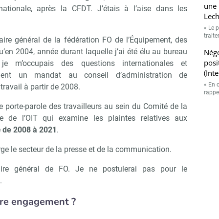
une 
ationale, après la CFDT. J’étais à l’aise dans les
Lech
« Le p
trait
taire général de la fédération FO de l’Équipement, des
u’en 2004, année durant laquelle j’ai été élu au bureau
Négo
posi
 je m’occupais des questions internationales et
(Int
ment un mandat au conseil d’administration de
« En 
travail à partir de 2008.
rappe
e porte-parole des travailleurs au sein du Comité de la
ce de l’OIT qui examine les plaintes relatives aux
e
de 2008 à 2021
.
harge le secteur de la presse et de la communication.
taire général de FO. Je ne postulerai pas pour le
.
tre engagement ?