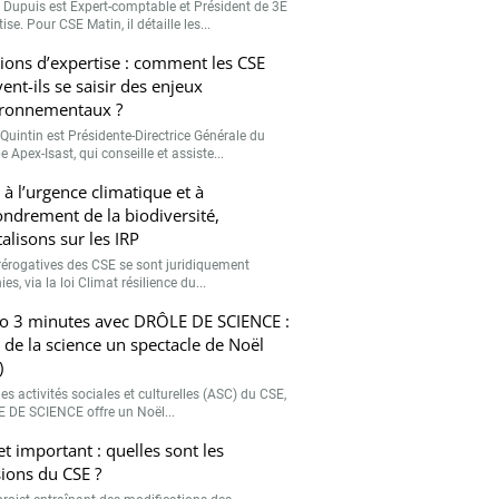
r Dupuis est Expert-comptable et Président de 3E
ise. Pour CSE Matin, il détaille les...
ions d’expertise : comment les CSE
ent-ils se saisir des enjeux
ronnementaux ?
Quintin est Présidente-Directrice Générale du
 Apex-Isast, qui conseille et assiste...
 à l’urgence climatique et à
fondrement de la biodiversité,
talisons sur les IRP
rérogatives des CSE se sont juridiquement
ies, via la loi Climat résilience du...
o 3 minutes avec DRÔLE DE SCIENCE :
e de la science un spectacle de Noël
)
es activités sociales et culturelles (ASC) du CSE,
 DE SCIENCE offre un Noël...
et important : quelles sont les
ions du CSE ?