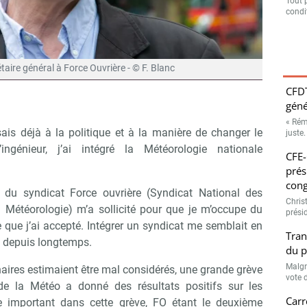
Tout 
condit
étaire général à Force Ouvrière - © F. Blanc
CFDT
géné
« Rém
ssais déjà à la politique et à la manière de changer le
juste.
génieur, j’ai intégré la Météorologie nationale
CFE-
prés
cong
e du syndicat Force ouvrière (Syndicat National des
Chris
a Météorologie) m’a sollicité pour que je m’occupe du
prési
 que j’ai accepté. Intégrer un syndicat me semblait en
Tran
t depuis longtemps.
du p
Malgr
nnaires estimaient être mal considérés, une grande grève
vote d
e la Météo a donné des résultats positifs sur les
Carr
ôle important dans cette grève, FO étant le deuxième