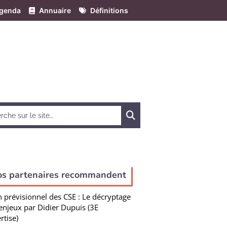
genda
Annuaire
Définitions
Chercher
os partenaires recommandent
n prévisionnel des CSE : Le décryptage
enjeux par Didier Dupuis (3E
rtise)