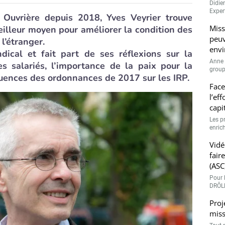
Didie
Expert
 Ouvrière depuis 2018, Yves Veyrier trouve
Miss
eilleur moyen pour améliorer la condition des
peuv
l’étranger.
envi
dical et fait part de ses réflexions sur la
Anne 
s salariés, l’importance de la paix pour la
groupe
quences des ordonnances de 2017 sur les IRP.
Face
l’ef
capi
Les p
enrich
Vidé
fair
(ASC
Pour l
DRÔLE
Proj
miss