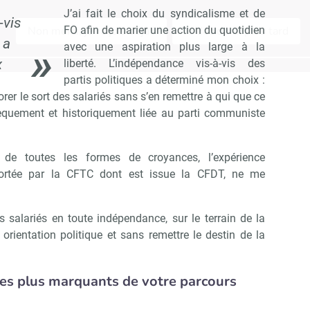
J’ai fait le choix du syndicalisme et de
-vis
Non merci, je reçois déjà !
FO afin de marier une action du quotidien
Je déciderai plus tard
 a
avec une aspiration plus large à la
x
liberté. L’indépendance vis-à-vis des
partis politiques a déterminé mon choix :
orer le sort des salariés sans s’en remettre à qui que ce
nsèquement et historiquement liée au parti communiste
de toutes les formes de croyances, l’expérience
 portée par la CFTC dont est issue la CFDT, ne me
 salariés en toute indépendance, sur le terrain de la
 orientation politique et sans remettre le destin de la
es plus marquants de votre parcours