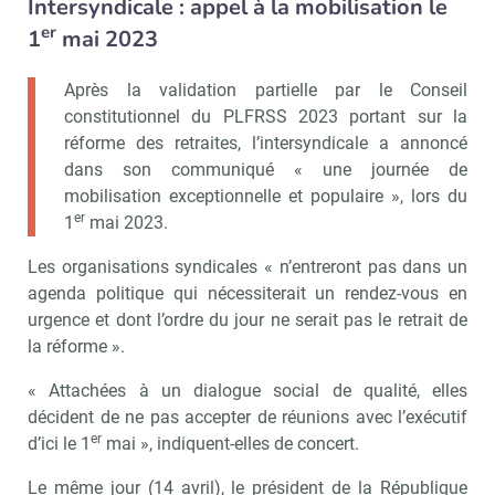
Intersyndicale : appel à la mobilisation le
er
1
mai 2023
Après la validation partielle par le Conseil
constitutionnel du PLFRSS 2023 portant sur la
réforme des retraites, l’intersyndicale a annoncé
dans son communiqué « une journée de
mobilisation exceptionnelle et populaire », lors du
er
Recevoir CSE Matin
Abonnez-vo
1
mai 2023.
Les organisations syndicales « n’entreront pas dans un
agenda politique qui nécessiterait un rendez-vous en
urgence et dont l’ordre du jour ne serait pas le retrait de
Valider
la réforme ».
« Attachées à un dialogue social de qualité, elles
décident de ne pas accepter de réunions avec l’exécutif
Non merci, je reçois déjà
Je déciderai plus
er
d’ici le 1
mai », indiquent-elles de concert.
!
tard
Le même jour (14 avril), le président de la République