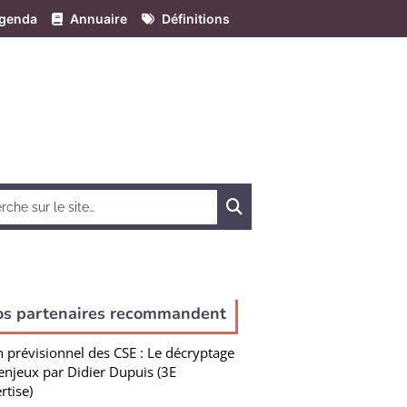
genda
Annuaire
Définitions
Chercher
os partenaires recommandent
n prévisionnel des CSE : Le décryptage
enjeux par Didier Dupuis (3E
rtise)