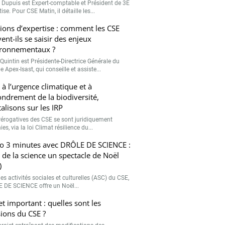
r Dupuis est Expert-comptable et Président de 3E
ise. Pour CSE Matin, il détaille les...
ions d’expertise : comment les CSE
ent-ils se saisir des enjeux
ronnementaux ?
Quintin est Présidente-Directrice Générale du
 Apex-Isast, qui conseille et assiste...
 à l’urgence climatique et à
fondrement de la biodiversité,
talisons sur les IRP
rérogatives des CSE se sont juridiquement
ies, via la loi Climat résilience du...
o 3 minutes avec DRÔLE DE SCIENCE :
e de la science un spectacle de Noël
)
es activités sociales et culturelles (ASC) du CSE,
 DE SCIENCE offre un Noël...
et important : quelles sont les
ions du CSE ?