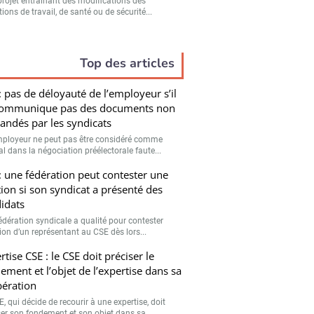
projet entraînant des modifications des
ions de travail, de santé ou de sécurité...
Top des articles
: pas de déloyauté de l’employeur s’il
communique pas des documents non
ndés par les syndicats
ployeur ne peut pas être considéré comme
l dans la négociation préélectorale faute...
: une fédération peut contester une
tion si son syndicat a présenté des
idats
édération syndicale a qualité pour contester
tion d’un représentant au CSE dès lors...
rtise CSE : le CSE doit préciser le
ement et l’objet de l’expertise dans sa
bération
, qui décide de recourir à une expertise, doit
ser son fondement et son objet dans sa...