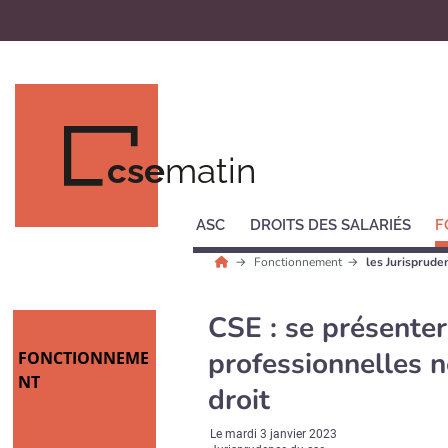
cse
matin
ASC
DROITS DES SALARIÉS
F
Fonctionnement
les Jurisprud
CSE : se présenter
professionnelles n
FONCTIONNEME
NT
droit
Le
mardi 3 janvier 2023