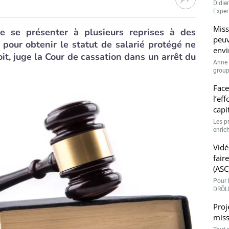
Didie
Expert
Miss
de se présenter à plusieurs reprises à des
peuv
pour obtenir le statut de salarié protégé ne
envi
it, juge la Cour de cassation dans un arrêt du
Anne 
groupe
Face
l’ef
capi
Les p
enrich
Vidé
fair
(ASC
Pour l
DRÔLE
Proj
miss