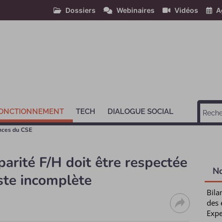
Dossiers
Webinaires
Vidéos
A
ONCTIONNEMENT
TECH
DIALOGUE SOCIAL
ences du CSE
parité F/H doit être respectée
N
ste incomplète
Bila
des 
Expe