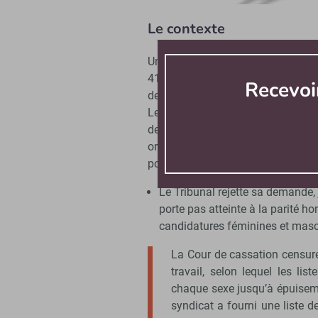
Le contexte
Un protocole électoral est signé 
41,67 % et d’hommes de 58,33 %, a
Recevoi
deux sièges suppléants sont à po
Le syndicat CFDT présente une li
de titulaire, l’autre en qualité
organisation syndicale saisit le Tr
pour non-respect de la règle de 
Le Tribunal rejette sa demande, 
porte pas atteinte à la parité h
candidatures féminines et masc
La Cour de cassation censure
travail, selon lequel les li
chaque sexe jusqu’à épuiseme
syndicat a fourni une liste