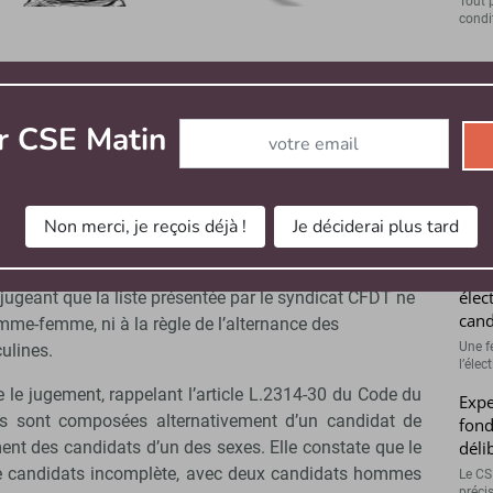
Tout 
condit
le 30/01/2024. Il prévoit une proportion de femmes de
u sein d’un collège unique. Deux sièges titulaires et
Abonnez-vous à notre newsletter
r CSE Matin
CSE 
uvoir, soit un homme et une femme pour chacun d’eux.
ne 
ste comportant deux candidats hommes, l’un en qualité
dema
 de suppléant. Une candidate présentée par une autre
Un em
Non merci, je reçois déjà !
Je déciderai plus tard
ibunal judiciaire afin de contester la liste de la CFDT,
déloya
proportionnalité femmes-hommes.
CSE 
élec
jugeant que la liste présentée par le syndicat CFDT ne
cand
omme-femme, ni à la règle de l’alternance des
Une f
ulines.
l’élec
 le jugement, rappelant l’article L.2314-30 du Code du
Expe
stes sont composées alternativement d’un candidat de
fond
déli
nt des candidats d’un des sexes. Elle constate que le
 de candidats incomplète, avec deux candidats hommes
Le CSE
préci