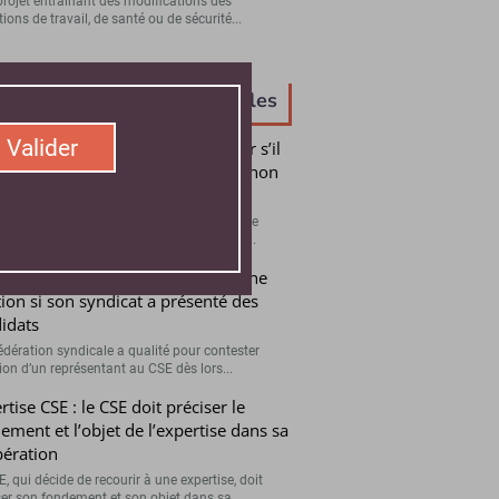
projet entraînant des modifications des
ions de travail, de santé ou de sécurité...
Top des articles
Valider
: pas de déloyauté de l’employeur s’il
communique pas des documents non
ndés par les syndicats
ployeur ne peut pas être considéré comme
l dans la négociation préélectorale faute...
: une fédération peut contester une
tion si son syndicat a présenté des
idats
édération syndicale a qualité pour contester
tion d’un représentant au CSE dès lors...
rtise CSE : le CSE doit préciser le
ement et l’objet de l’expertise dans sa
bération
, qui décide de recourir à une expertise, doit
ser son fondement et son objet dans sa...