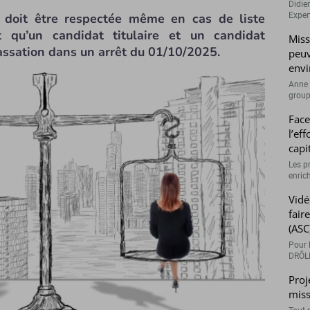
Didie
doit être respectée même en cas de liste
Expert
 qu’un candidat titulaire et un candidat
Miss
cassation dans un arrêt du 01/10/2025.
peuv
envi
Anne 
groupe
Face
l’ef
capi
Les p
enrich
Vidé
fair
(ASC
Pour l
DRÔLE
Proj
miss