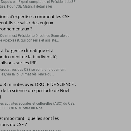
r Dupuis est Expert-comptable et Président de 3E
ise. Pour CSE Matin, il détaille les...
ions d’expertise : comment les CSE
ent-ils se saisir des enjeux
ronnementaux ?
Quintin est Présidente-Directrice Générale du
 Apex-Isast, qui conseille et assiste...
 à l’urgence climatique et à
fondrement de la biodiversité,
talisons sur les IRP
rérogatives des CSE se sont juridiquement
ies, via la loi Climat résilience du...
o 3 minutes avec DRÔLE DE SCIENCE :
e de la science un spectacle de Noël
)
es activités sociales et culturelles (ASC) du CSE,
 DE SCIENCE offre un Noël...
et important : quelles sont les
ions du CSE ?