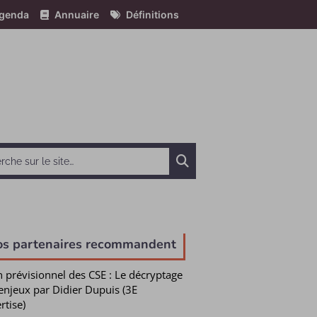
genda
Annuaire
Définitions
Chercher
os partenaires recommandent
n prévisionnel des CSE : Le décryptage
enjeux par Didier Dupuis (3E
rtise)