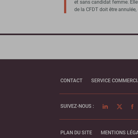
et sans candidat femme. Elle
de la CFDT doit être annulée, 
CONTACT
SERVICE COMMERCI
LINKEDIN
TWITTER
FA
SUIVEZ-NOUS :
PLAN DU SITE
MENTIONS LÉG