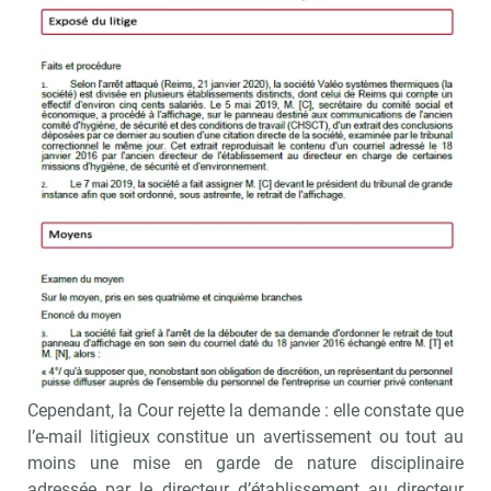
Cass. soc., 16/02/2022, n° 20-14 416 - © D.R.
Le contexte
Le secrétaire du CSE affiche, sur le panneau destiné aux
communications de l’ancien CHSCT, un extrait des
conclusions déposées par ce dernier au soutien d’une
citation directe de la société devant le Tribunal
correctionnel.
Cet extrait reproduit le contenu d’un courriel adressé le
18/01/2016 par l’ancien directeur de l’établissement au
directeur en charge de certaines missions d’hygiène, de
sécurité et d’environnement. La société saisit le Tribunal
afin qu’il ordonne le retrait de l’affichage.
Cependant, la Cour rejette la demande : elle constate que
l’e-mail litigieux constitue un avertissement ou tout au
moins une mise en garde de nature disciplinaire
adressée par le directeur d’établissement au directeur