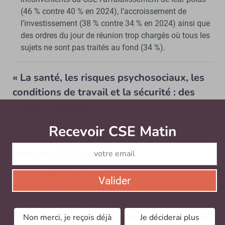
(46 % contre 40 % en 2024), l’accroissement de
l’investissement (38 % contre 34 % en 2024) ainsi que
des ordres du jour de réunion trop chargés où tous les
sujets ne sont pas traités au fond (34 %).
« La santé, les risques psychosociaux, les
conditions de travail et la sécurité : des
sujets prioritaires »
Recevoir CSE Matin
Abonnez-vo
Avec 94 % des RP les citant comme prioritaires, la santé
et les risques psychosociaux arrivent en tête des sujets à
traiter par le CSE. Suivent :
les conditions de travail (93 %) ;
Valider
la sécurité au travail (85 %) ;
le pouvoir d’achat (80 %).
Non merci, je reçois déjà
Je déciderai plus
Les dirigeants positionnent en tête la sécurité au travail