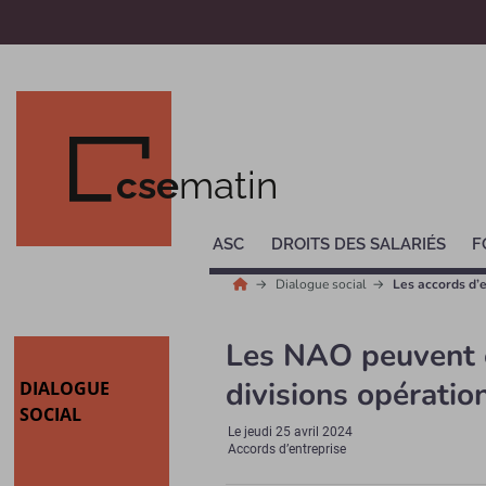
cse
matin
ASC
DROITS DES SALARIÉS
F
Dialogue social
Les accords d’
Les NAO peuvent ê
divisions opération
DIALOGUE
SOCIAL
Le
jeudi 25 avril 2024
Accords d’entreprise