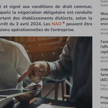
Didie
ié et signé aux conditions de droit commun,
Expert
quels la négociation obligatoire est conduite
Miss
rtant des établissements distincts, selon la
peuv
rrêt du 3 avril 2024. Les
NAO
peuvent être
envi
sions opérationnelles de l’entreprise.
Anne 
groupe
Face
l’ef
capi
Les p
enrich
Vidé
fair
(ASC
Pour l
DRÔLE
Proj
miss