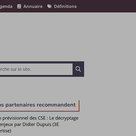
genda
Annuaire
Définitions
Chercher
os partenaires recommandent
n prévisionnel des CSE : Le décryptage
enjeux par Didier Dupuis (3E
rtise)