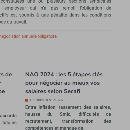
constituées une ou plusieurs sections syndicales
s, l’employeur qui n’a pas rempli l’obligation de
ectifs est soumis à une pénalité dans les conditions
de du travail.
égociation annuelle obligatoire
ts de
NAO 2024 : les 5 étapes clés
r
pour négocier au mieux vos
pe
salaires selon Secafi
ACCORDS D’ENTREPRISE
Entre inflation, tassement des salaires,
hausse du Smic, difficultés de
accords
recrutement, transformation des
totales
compétences et manque de…