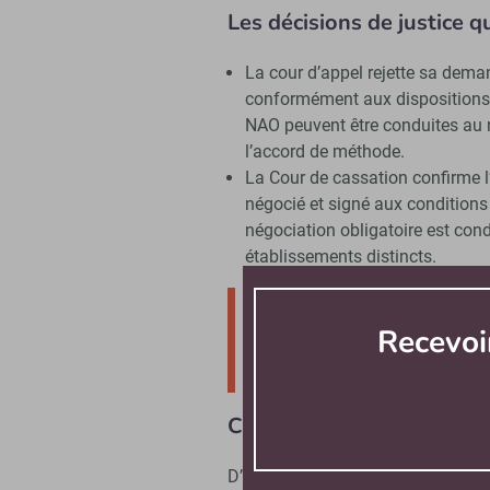
Les décisions de justice 
La cour d’appel rejette sa dema
conformément aux dispositions d
NAO peuvent être conduites au 
l’accord de méthode.
La Cour de cassation confirme l’a
négocié et signé aux conditions
négociation obligatoire est con
établissements distincts.
Constatant que l’accord de 
obligatoire est conduite, à
Recevoi
l’entreprise, elle considère 
son obligation de négociation
CSE et mise en place de
D’après l’article L2242-14 du Cod