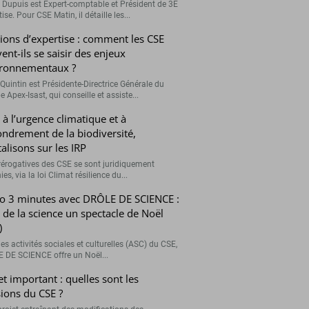
r Dupuis est Expert-comptable et Président de 3E
ise. Pour CSE Matin, il détaille les...
ions d’expertise : comment les CSE
ent-ils se saisir des enjeux
ronnementaux ?
Quintin est Présidente-Directrice Générale du
 Apex-Isast, qui conseille et assiste...
 à l’urgence climatique et à
fondrement de la biodiversité,
talisons sur les IRP
rérogatives des CSE se sont juridiquement
ies, via la loi Climat résilience du...
o 3 minutes avec DRÔLE DE SCIENCE :
e de la science un spectacle de Noël
)
es activités sociales et culturelles (ASC) du CSE,
 DE SCIENCE offre un Noël...
et important : quelles sont les
ions du CSE ?