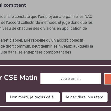
qui comptent
nde. Elle constate que l’employeur a organisé les NAO
e l’accord collectif de méthode, et juge donc que les
niveau de chacune des divisions en application de
rrêt d’appel. Elle rappelle qu’un accord collectif,
 de droit commun, peut définir les niveaux auxquels la
duite dans les entreprises comportant des
méthode définit les niveaux auxquels la négociation
 savoir au niveau des divisions opérationnelles de
Abonnez-vous à notre newsletter
r CSE Matin
dans un
arrêt du 3 avril 2024
que l’employeur a respecté
 annuelle.
s NAO
Non merci, je reçois déjà !
Je déciderai plus tard
e du travail,
c’est à l’employeur de mettre en place la