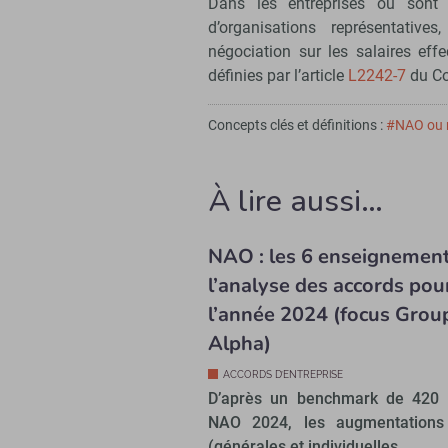
Dans les entreprises où sont 
d’organisations représentative
négociation sur les salaires eff
définies par l’article
L2242-7
du Co
Concepts clés et définitions :
#NAO ou n
À lire aussi…
NAO : les 6 enseignemen
l’analyse des accords pou
l’année 2024 (focus Grou
Alpha)
ACCORDS D’ENTREPRISE
D’après un benchmark de 420 
NAO 2024, les augmentations 
(générales et individuelles...