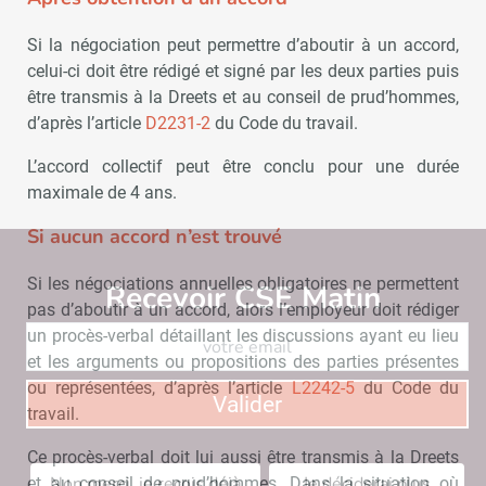
Si la négociation peut permettre d’aboutir à un accord,
celui-ci doit être rédigé et signé par les deux parties puis
être transmis à la Dreets et au conseil de prud’hommes,
d’après l’article
D2231-2
du Code du travail.
L’accord collectif peut être conclu pour une durée
maximale de 4 ans.
Si aucun accord n’est trouvé
Si les négociations annuelles obligatoires ne permettent
Recevoir CSE Matin
Abonnez-vo
pas d’aboutir à un accord, alors l’employeur doit rédiger
un procès-verbal détaillant les discussions ayant eu lieu
et les arguments ou propositions des parties présentes
ou représentées, d’après l’article
L2242-5
du Code du
Valider
travail.
Ce procès-verbal doit lui aussi être transmis à la Dreets
Non merci, je reçois déjà
Je déciderai plus
et au conseil de prud’hommes. Dans la situation où