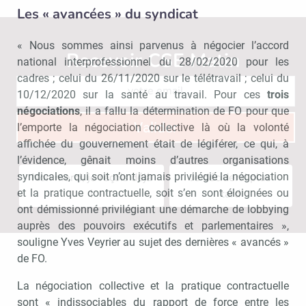
Les « avancées » du syndicat
« Nous sommes ainsi parvenus à négocier l’accord
Recevoir CSE Matin
Abonnez-vo
national interprofessionnel du 28/02/2020 pour les
cadres ; celui du 26/11/2020 sur le télétravail ; celui du
10/12/2020 sur la santé au travail. Pour ces
trois
négociations
, il a fallu la détermination de FO pour que
Valider
l’emporte la négociation collective là où la volonté
affichée du gouvernement était de légiférer, ce qui, à
l’évidence, gênait moins d’autres organisations
Non merci, je reçois déjà
Je déciderai plus
syndicales, qui soit n’ont jamais privilégié la négociation
!
tard
et la pratique contractuelle, soit s’en sont éloignées ou
ont démissionné privilégiant une démarche de lobbying
auprès des pouvoirs exécutifs et parlementaires »,
souligne Yves Veyrier au sujet des dernières « avancés »
de FO.
La négociation collective et la pratique contractuelle
sont « indissociables du rapport de force entre les