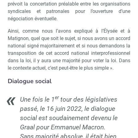
prévoit la concertation préalable entre les organisations
Recevoir CSE Matin
Abonnez-vo
syndicales et patronales pour l’ouverture d’une
négociation éventuelle.
Ainsi, comme nous l’avons expliqué à l’Élysée et à
Valider
Matignon, quel que soit le sujet, si nous avons un accord
national signé majoritairement et si nous demandons la
transposition de cet accord national interprofessionnel
dans la loi, il y aura une majorité pour voter la loi. Dans
Non merci, je reçois déjà
Je déciderai plus
le contexte actuel, c’est peut-être le plus simple ».
!
tard
Dialogue social
er
Une fois le 1
tour des législatives
passé, le 16 juin 2022, le dialogue
social est soudainement devenu le
Graal pour Emmanuel Macron.
Sans majorité absolue, il était bien