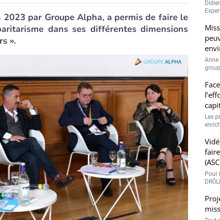
Didie
Expert
n 2023 par Groupe Alpha, a permis de faire le
Miss
paritarisme dans ses différentes dimensions
peuv
s ».
envi
Anne 
groupe
Face
l’ef
capi
Les p
enrich
Vidé
fair
(ASC
Pour l
DRÔLE
Proj
miss