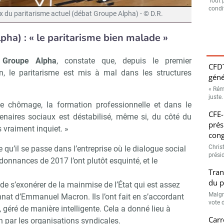
Tout 
condit
ieux du paritarisme actuel (débat Groupe Alpha) - © D.R.
ha) : « l
e paritarisme bien malade »
u Groupe Alpha
, constate que, depuis le premier
CFDT
 le paritarisme est mis à mal dans les structures
géné
« Rém
juste.
e chômage, la formation professionnelle et dans le
CFE-
enaires sociaux est déstabilisé, même si, du côté du
prés
 vraiment inquiet. »
cong
Chris
 qu’il se passe dans l’entreprise où le dialogue social
prési
rdonnances de 2017 l’ont plutôt esquinté, et le
Tran
du p
de s’exonérer de la mainmise de l’État qui est assez
Malgr
nnat d’Emmanuel Macron. Ils l’ont fait en s’accordant
vote d
géré de manière intelligente. Cela a donné lieu à
Carr
 par les organisations syndicales.