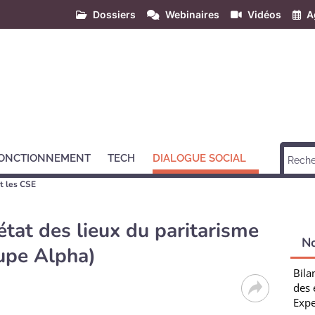
Dossiers
Webinaires
Vidéos
A
ONCTIONNEMENT
TECH
DIALOGUE SOCIAL
t les CSE
’état des lieux du paritarisme
N
upe Alpha)
Bila
des 
Expe