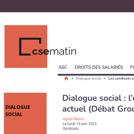
cse
matin
ASC
DROITS DES SALARIÉS
F
Dialogue social
Les syndicats e
Dialogue social : l
actuel (Débat Gro
DIALOGUE
SOCIAL
Agnès Redon
Le
lundi 19 juin 2023
Syndicats