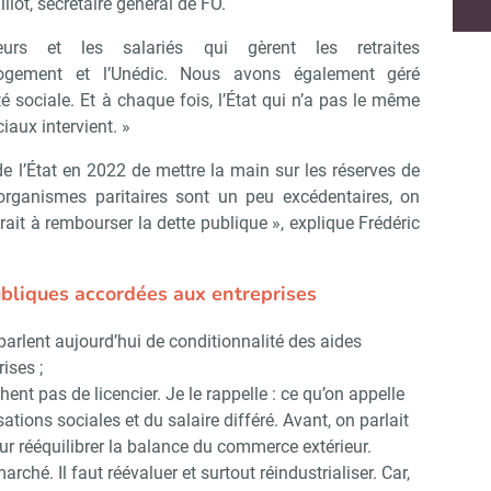
llot, secrétaire général de FO.
rs et les salariés qui gèrent les retraites
Logement et l’Unédic. Nous avons également géré
 sociale. Et à chaque fois, l’État qui n’a pas le même
iaux intervient. »
de l’État en 2022 de mettre la main sur les réserves de
s organismes paritaires sont un peu excédentaires, on
rait à rembourser la dette publique », explique Frédéric
ubliques accordées aux entreprises
parlent aujourd’hui de conditionnalité des aides
ises ;
ent pas de licencier. Je le rappelle : ce qu’on appelle
sations sociales et du salaire différé. Avant, on parlait
Abonnez-vous à notre newsletter
r CSE Matin
ur rééquilibrer la balance du commerce extérieur.
ché. Il faut réévaluer et surtout réindustrialiser. Car,