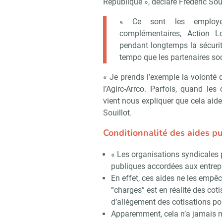
République », déclare Frédéric Soui
« Ce sont les employeu
complémentaires, Action 
pendant longtemps la sécurité
tempo que les partenaires soc
« Je prends l’exemple la volonté 
l’Agirc-Arrco. Parfois, quand le
vient nous expliquer que cela aide
Souillot.
Conditionnalité des aides p
« Les organisations syndicales 
publiques accordées aux entrepr
En effet, ces aides ne les empêch
“charges” est en réalité des coti
Recevoi
d’allègement des cotisations po
Apparemment, cela n’a jamais mar