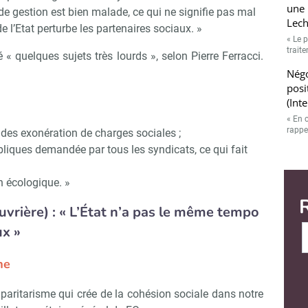
une 
e gestion est bien malade, ce qui ne signifie pas mal
Lech
de l’Etat perturbe les partenaires sociaux. »
« Le p
trait
 « quelques sujets très lourds », selon Pierre Ferracci.
Négo
posi
(Int
« En 
rappe
n des exonération de charges sociales ;
bliques demandée par tous les syndicats, ce qui fait
on écologique. »
uvrière) : « L’État n’a pas le même tempo
ux »
me
 paritarisme qui crée de la cohésion sociale dans notre