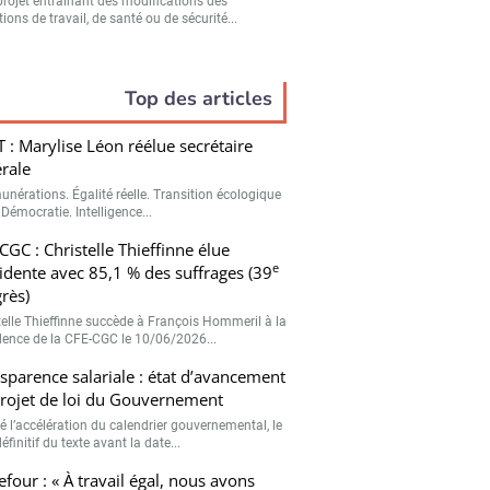
projet entraînant des modifications des
ions de travail, de santé ou de sécurité...
Top des articles
 : Marylise Léon réélue secrétaire
rale
unérations. Égalité réelle. Transition écologique
 Démocratie. Intelligence...
CGC : Christelle Thieffinne élue
e
idente avec 85,1 % des suffrages (39
rès)
telle Thieffinne succède à François Hommeril à la
dence de la CFE-CGC le 10/06/2026...
sparence salariale : état d’avancement
rojet de loi du Gouvernement
é l’accélération du calendrier gouvernemental, le
éfinitif du texte avant la date...
efour : « À travail égal, nous avons