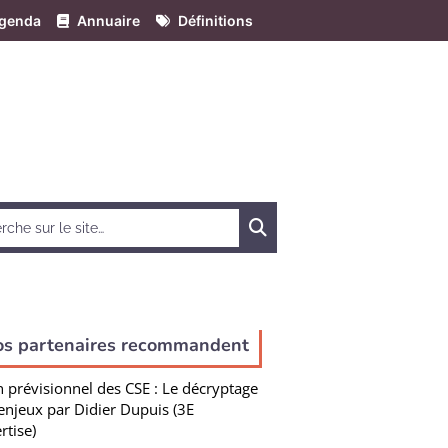
genda
Annuaire
Définitions
Chercher
os partenaires recommandent
n prévisionnel des CSE : Le décryptage
enjeux par Didier Dupuis (3E
rtise)