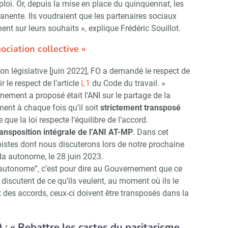
emploi. Or, depuis la mise en place du quinquennat, les
anente. Ils voudraient que les partenaires sociaux
Non merci, je reçois déjà !
Je déciderai plus tard
ent sur leurs souhaits », explique Frédéric Souillot.
ociation collective »
ion législative [juin 2022], FO a demandé le respect de
r le respect de l’article
L1
du Code du travail. »
nement a proposé était l’ANI sur le partage de la
nt à chaque fois qu’il soit
strictement transposé
ce que la loi respecte l’équilibre de l’accord.
ransposition intégrale de l’ANI AT-MP
. Dans cet
istes dont nous discuterons lors de notre prochaine
da autonome, le 28 juin 2023.
 “autonome”, c’est pour dire au Gouvernement que ce
 discutent de ce qu’ils veulent, au moment où ils le
t des accords, ceux-ci doivent être transposés dans la
 : « Rebattre les cartes du paritarisme