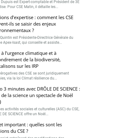
r Dupuis est Expert-comptable et Président de 3E
ise. Pour CSE Matin, il détaille les...
ions d’expertise : comment les CSE
ent-ils se saisir des enjeux
ronnementaux ?
Quintin est Présidente-Directrice Générale du
 Apex-Isast, qui conseille et assiste...
 à l’urgence climatique et à
fondrement de la biodiversité,
talisons sur les IRP
rérogatives des CSE se sont juridiquement
ies, via la loi Climat résilience du...
o 3 minutes avec DRÔLE DE SCIENCE :
e de la science un spectacle de Noël
)
es activités sociales et culturelles (ASC) du CSE,
 DE SCIENCE offre un Noël...
et important : quelles sont les
ions du CSE ?