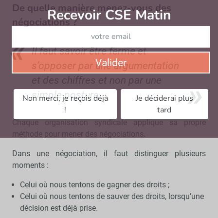
De quelle manière menez-vous des
Recevoir CSE Matin
Abonnez-vo
négociations ?
Il faut savoir être ferme et
Valider
s’opposer par une argumentation
et des chiffres et non par une
simple posture
Non merci, je reçois déjà
Je déciderai plus
!
tard
Chaque organisation syndicale applique sa propre
méthode pour mener des négociations.
Dans une négociation, il faut distinguer plusieurs
moments :
Celui où nous tentons de gagner des droits ;
Celui où nous tentons de sauver des droits, lorsqu’une
décision est déjà prise.