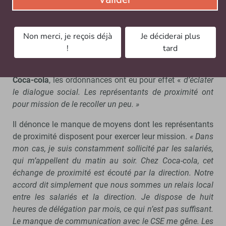
valorisation des parcours syndicaux. Par ailleurs, je
constate un besoin d’accompagnement des
Non merci, je reçois déjà
Je déciderai plus
entreprises et des élus pour s’emparer pleinement
!
tard
de la mission des représentants de proximité. »
Pour
Geoffrey Orza, représentant de proximité chez
Coca-cola
, les ordonnances ont eu pour effet «
d’éclater
le dialogue social. Les représentants de proximité ont
pour mission de le recoller un peu. »
Il dénonce le manque de moyens dont les représentants
de proximité disposent pour exercer leur mission.
« Dans
mon cas, je suis constamment sollicité par les salariés,
qui m’appellent du matin au soir. Chez Coca-cola, cet
échange de proximité est écouté par la direction. Notre
accord dit simplement que nous sommes un relais local
entre les salariés et la direction. Je dispose de huit
heures de délégation par mois, ce qui n’est pas suffisant.
Le manque de communication avec le CSE me gêne. Les