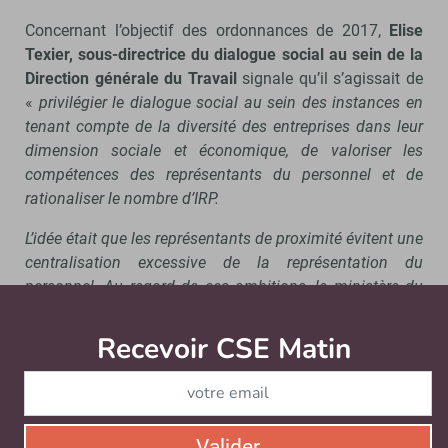
Concernant l’objectif des ordonnances de 2017,
Elise
Texier, sous-directrice du dialogue social au sein de la
Direction générale du Travail
signale qu’il s’agissait de
«
privilégier le dialogue social au sein des instances en
tenant compte de la diversité des entreprises dans leur
dimension sociale et économique, de valoriser les
compétences des représentants du personnel et de
rationaliser le nombre d’IRP.
L’idée était que les représentants de proximité évitent une
centralisation excessive de la représentation du
personnel. Au regard de ces ambitions, le ministère du
Travail n’a pas fermé la porte à certains ajustements du
cadre juridique.
Recevoir CSE Matin
Abonnez-vo
Il est vrai que la loi ne dit rien au sujet des moyens
et c’est peut-être un sujet auquel il faut réfléchir.
Pour les élus ayant des missions élargies, il faut
Valider
également réfléchir à une meilleure formation et à