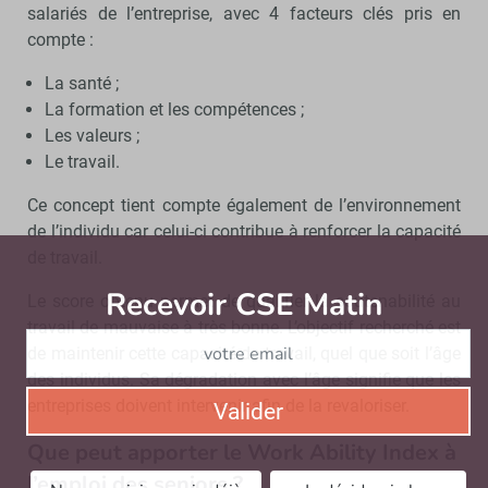
salariés de l’entreprise, avec 4 facteurs clés pris en
compte :
La santé ;
La formation et les compétences ;
Les valeurs ;
Le travail.
Ce concept tient compte également de l’environnement
de l’individu car celui-ci contribue à renforcer la capacité
de travail.
Recevoir CSE Matin
Abonnez-vo
Le score obtenu permet de qualifier la soutenabilité au
travail de mauvaise à très bonne. L’objectif recherché est
de maintenir cette capacité de travail, quel que soit l’âge
des individus. Sa dégradation avec l’âge signifie que les
entreprises doivent intervenir afin de la revaloriser.
Valider
Que peut apporter le Work Ability Index à
l’emploi des seniors ?