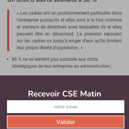
« Les cadres ont un positionnement particulier dans
l’entreprise puisqu’ils et elles sont à la fois victimes
et vecteurs de directives avec lesquelles ils et elles
peuvent être en désaccord. La pression reposant
sur les cadres va jusqu’à exiger d’eux qu’ils limitent
leur propre liberté d’expression. »
66 % ne se sentent pas associés aux choix
stratégiques de leur entreprise ou administration ;
52 % déclarent être fréquemment en contradiction
avec les choix et pratiques réelles de leur entreprise ou
Recevoir CSE Matin
Abonnez-vo
administration ;
58 % aimeraient disposer d’un droit d’alerte dans
l’exercice de leurs responsabilités, afin de pouvoir
refuser la mise en œuvre d’une directive contraire à
Valider
leur éthique ;