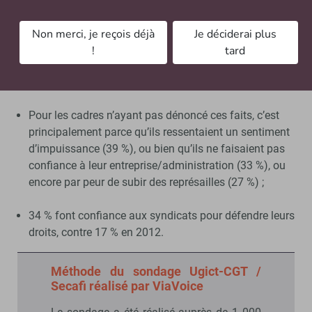
Pour les cadres ayant dénoncé ces faits
Non merci, je reçois déjà
Je déciderai plus
répréhensibles, 48 % ont subi des représailles
!
tard
(sanction, intimidation, menace sur leur carrière).
Parmi les 18-29 ans, ce chiffre atteint 82 % ;
Pour les cadres n’ayant pas dénoncé ces faits, c’est
principalement parce qu’ils ressentaient un sentiment
d’impuissance (39 %), ou bien qu’ils ne faisaient pas
confiance à leur entreprise/administration (33 %), ou
encore par peur de subir des représailles (27 %) ;
34 % font confiance aux syndicats pour défendre leurs
droits, contre 17 % en 2012.
Méthode du sondage Ugict-CGT /
Secafi réalisé par ViaVoice