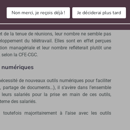
ctivité est très présent dans la mécanique de confiance
 des « managers hybrides » évaluent ainsi la réussite
Non merci, je reçois déjà !
Je déciderai plus tard
ndicateurs avec des objectifs mesurables, réguliers et
 de dossiers traités par jour par leur équipe.
 et de la tenue de réunions, leur nombre ne semble pas
oppement du télétravail. Elles sont en effet perçues
on managériale et leur nombre refléterait plutôt une
, selon la CFE-CGC.
ls numériques
 nécessité de nouveaux outils numériques pour faciliter
partage de documents…), il s’avère dans l’ensemble
 leurs salariés pour la prise en main de ces outils,
terne des salariés.
toutefois majoritairement à l’aise avec les outils