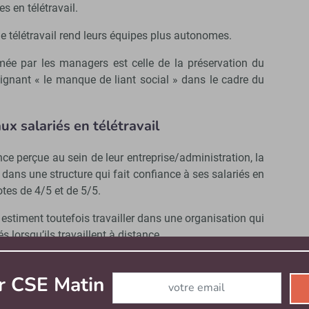
s en télétravail.
le télétravail rend leurs équipes plus autonomes.
rimée par les managers est celle de la préservation du
ulignant « le manque de liant social » dans le cadre du
ux salariés en télétravail
nce perçue au sein de leur entreprise/administration, la
dans une structure qui fait confiance à ses salariés en
otes de 4/5 et de 5/5.
estiment toutefois travailler dans une organisation qui
s lorsqu’ils travaillent à distance.
ortent aucune pratique ou stratégie de surveillance
s leurs organisations, que ce soit dans les directives
Abonnez-vous à notre newsletter
r CSE Matin
tivité effective des salariés à distance.