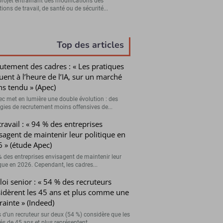
projet entraînant des modifications des
ions de travail, de santé ou de sécurité...
Top des articles
utement des cadres : « Les pratiques
uent à l’heure de l’IA, sur un marché
s tendu » (Apec)
pec met en lumière une double évolution : des
égies de recrutement moins offensives de...
travail : « 94 % des entreprises
sagent de maintenir leur politique en
 » (étude Apec)
% des entreprises envisagent de maintenir leur
ique en 2026. Cependant, les cadres...
oi senior : « 54 % des recruteurs
idèrent les 45 ans et plus comme une
rainte » (Indeed)
s d’un recruteur sur deux (54 %) considère que les
és de 45 ans et plus représentent...