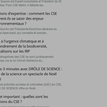
r Dupuis est Expert-comptable et Président de 3E
ise. Pour CSE Matin, il détaille les...
ions d’expertise : comment les CSE
ent-ils se saisir des enjeux
ronnementaux ?
Quintin est Présidente-Directrice Générale du
 Apex-Isast, qui conseille et assiste...
 à l’urgence climatique et à
fondrement de la biodiversité,
talisons sur les IRP
rérogatives des CSE se sont juridiquement
ies, via la loi Climat résilience du...
o 3 minutes avec DRÔLE DE SCIENCE :
e de la science un spectacle de Noël
)
es activités sociales et culturelles (ASC) du CSE,
 DE SCIENCE offre un Noël...
et important : quelles sont les
ions du CSE ?