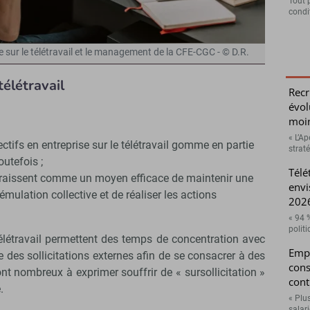
Tout 
condit
 sur le télétravail et le management de la CFE-CGC - © D.R.
télétravail
Recr
évol
moin
« L’A
ctifs en entreprise sur le télétravail gomme en partie
strat
outefois ;
Télé
araissent comme un moyen efficace de maintenir une
envi
’émulation collective et de réaliser les actions
2026
« 94 
polit
élétravail permettent des temps de concentration avec
Empl
e des sollicitations externes afin de se consacrer à des
cons
nt nombreux à exprimer souffrir de « sursollicitation »
cont
.
« Plu
salari