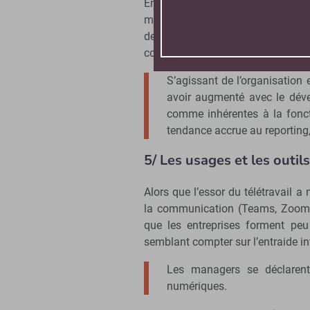
En revanche, le suivi de la produ
managériale. Une part importante
de leurs actions via le suivi d’i
comparables, par exemple le nombre
S’agissant de l’organisation
avoir augmenté avec le dével
comme inhérentes à la foncti
tendance accrue au reporting
5/ Les usages et les outi
Alors que l’essor du télétravail a
la communication (Teams, Zoom, 
que les entreprises forment peu
semblant compter sur l’entraide in
Les managers se déclarent 
numériques.