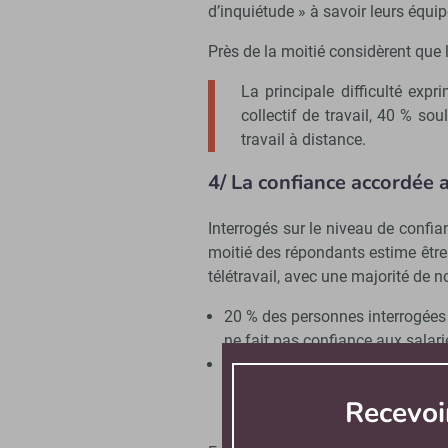
d’inquiétude » à savoir leurs équipe
Près de la moitié considèrent que 
La principale difficulté exp
collectif de travail, 40 % so
travail à distance.
4/ La confiance accordée a
Interrogés sur le niveau de confia
moitié des répondants estime être 
télétravail, avec une majorité de n
20 % des personnes interrogées 
ne fait pas confiance aux salarié
Les managers interrogés ne rapp
officiellement mise en place dan
Recevoi
reçues ou dans la mesure de l’ac