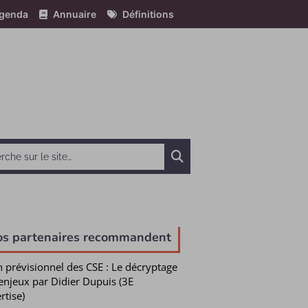
genda
Annuaire
Définitions
Chercher
os partenaires recommandent
n prévisionnel des CSE : Le décryptage
enjeux par Didier Dupuis (3E
rtise)