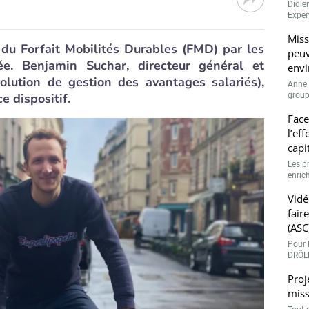
Didie
Expert
Miss
du Forfait Mobilités Durables (FMD) par les
peuv
tée. Benjamin Suchar, directeur général et
envi
olution de gestion des avantages salariés),
Anne 
e dispositif.
groupe
Face
l’ef
capi
Les p
enrich
Vidé
fair
(ASC
Pour l
DRÔLE
Proj
miss