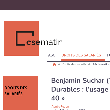
cse
matin
ASC
DROITS DES SALARIÉS
F
Droits des salariés
Réclamation
Benjamin Suchar (W
Durables : l’usag
DROITS DES
SALARIÉS
40 »
Agnès Redon