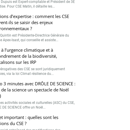
r Dupuis est Expert-comptable et Président de 3E
ise. Pour CSE Matin, il détaille les...
ions d’expertise : comment les CSE
ent-ils se saisir des enjeux
ronnementaux ?
Quintin est Présidente-Directrice Générale du
 Apex-Isast, qui conseille et assiste...
 à l’urgence climatique et à
fondrement de la biodiversité,
talisons sur les IRP
rérogatives des CSE se sont juridiquement
ies, via la loi Climat résilience du...
o 3 minutes avec DRÔLE DE SCIENCE :
e de la science un spectacle de Noël
)
es activités sociales et culturelles (ASC) du CSE,
 DE SCIENCE offre un Noël...
et important : quelles sont les
ions du CSE ?