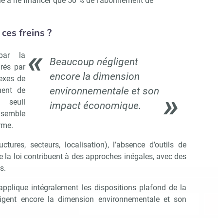
tié à ne financer que 50 % de l’abonnement de
es freins ?
par la
Beaucoup négligent
rés par
encore la dimension
lexes de
environnementale et son
ent de
 seuil
impact économique.
 semble
rme.
uctures, secteurs, localisation), l’absence d’outils de
de la loi contribuent à des approches inégales, avec des
s.
pplique intégralement les dispositions plafond de la
Abonnez-vous à notre newsletter
r CSE Matin
gent encore la dimension environnementale et son