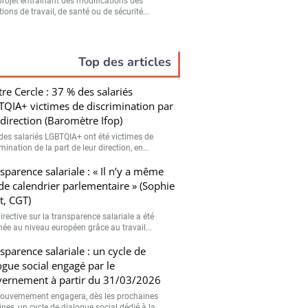
projet entraînant des modifications des
ions de travail, de santé ou de sécurité...
Top des articles
tre Cercle : 37 % des salariés
QIA+ victimes de discrimination par
 direction (Baromètre Ifop)
des salariés LGBTQIA+ ont été victimes de
mination de la part de leur direction, en...
sparence salariale : « Il n’y a même
de calendrier parlementaire » (Sophie
t, CGT)
irective sur la transparence salariale a été
hée au niveau européen grâce au travail...
sparence salariale : un cycle de
ogue social engagé par le
ernement à partir du 31/03/2026
gouvernement engagera, dès les prochaines
es, un cycle de dialogue social dédié à la...