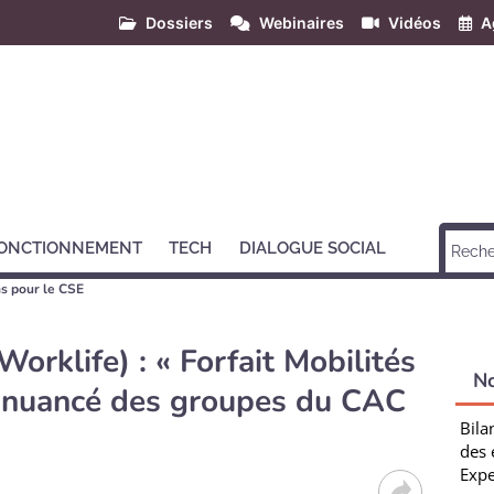
Dossiers
Webinaires
Vidéos
A
ONCTIONNEMENT
TECH
DIALOGUE SOCIAL
s pour le CSE
orklife) : « Forfait Mobilités
N
e nuancé des groupes du CAC
Bila
des 
Expe