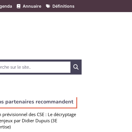
genda
Annuaire
Définitions
Chercher
os partenaires recommandent
n prévisionnel des CSE : Le décryptage
enjeux par Didier Dupuis (3E
rtise)