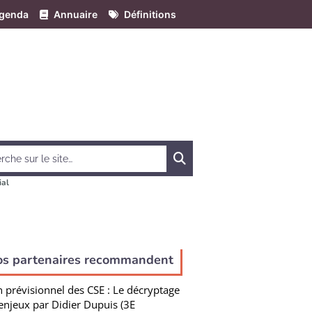
genda
Annuaire
Définitions
Chercher
ial
os partenaires recommandent
n prévisionnel des CSE : Le décryptage
enjeux par Didier Dupuis (3E