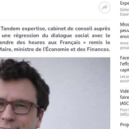
Expe
Didie
Expert
Miss
e Tandem expertise, cabinet de conseil auprès
peuv
une régression du dialogue social avec le
envi
endre des heures aux Français » remis le
Anne 
aire, ministre de l’Économie et des Finances.
groupe
Face
l’ef
capi
Les p
enrich
Vidé
fair
(ASC
Pour l
DRÔLE
Proj