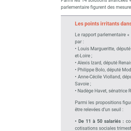
Parmi les 14 solutions avancées « 
parlementaire figurent des mesure
Les points irritants da
Le rapport parlementaire «
par :
• Louis Margueritte, déput
et-Loire ;
• Alexis Izard, député Rena
• Philippe Bolo, député Mo
• Anne-Cécile Violland, dép
Savoie ;
• Nadège Havet, sénatrice R
Parmi les propositions figu
être relevées d’un seuil :
• De 11 à 50 salariés :
con
cotisations sociales trimest