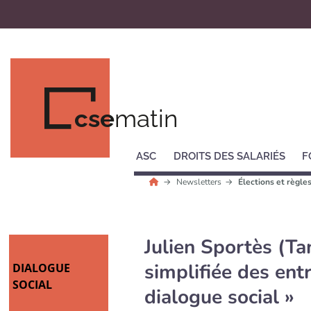
cse
matin
ASC
DROITS DES SALARIÉS
F
Newsletters
Élections et règle
Julien Sportès (Ta
simplifiée des ent
DIALOGUE
SOCIAL
dialogue social »