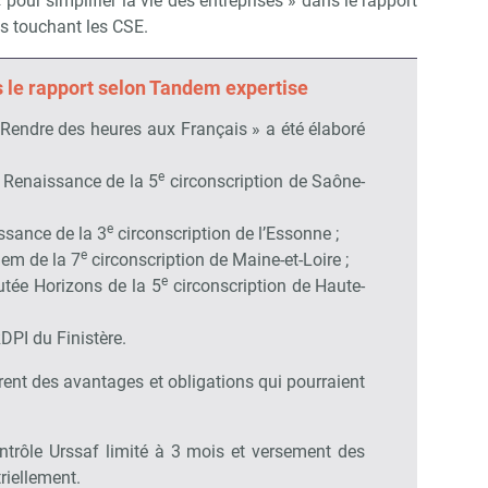
pour simplifier la vie des entreprises » dans le rapport
s touchant les CSE.
ns le rapport selon Tandem expertise
 Rendre des heures aux Français » a été élaboré
e
é Renaissance de la 5
circonscription de Saône-
e
issance de la 3
circonscription de l’Essonne ;
e
dem de la 7
circonscription de Maine-et-Loire ;
e
utée Horizons de la 5
circonscription de Haute-
DPI du Finistère.
rent des avantages et obligations qui pourraient
trôle Urssaf limité à 3 mois et versement des
riellement.