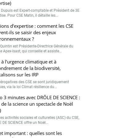
rtise)
r Dupuis est Expert-comptable et Président de 3E
ise. Pour CSE Matin, il détaille les...
ions d’expertise : comment les CSE
ent-ils se saisir des enjeux
ronnementaux ?
Quintin est Présidente-Directrice Générale du
 Apex-Isast, qui conseille et assiste...
 à l’urgence climatique et à
fondrement de la biodiversité,
talisons sur les IRP
rérogatives des CSE se sont juridiquement
ies, via la loi Climat résilience du...
o 3 minutes avec DRÔLE DE SCIENCE :
e de la science un spectacle de Noël
)
es activités sociales et culturelles (ASC) du CSE,
 DE SCIENCE offre un Noël...
et important : quelles sont les