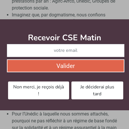
prestations par an : Agirc-Arrco, Unédic, Groupes de
protection sociale.
Imaginez que, par dogmatisme, nous confions
l’intégralité de ces régimes à l’État dont je n’ai pas
vérifié à ce jour l’efficacité gestionnaire, cela me
Recevoir CSE Matin
Abonnez-vo
paraîtrait économiquement aberrant.
On ne sait pas qui sera aux manettes du pouvoir
demain. Pour les salariés, cela pourrait être fatal que
l’État ait les clés du camion.
Enfin nous sommes les mieux à même, salariés et
Valider
employeurs, pour savoir ce qu’il faut faire s’agissant
du monde du travail et de l’entreprise. »
Non merci, je reçois déjà
Je déciderai plus
Il poursuit :
!
tard
« Si l’État va au bout de ses menaces, on se doit
d’avoir un plan B et un plan C.
Pour l’Unédic à laquelle nous sommes attachés,
pourquoi ne pas réfléchir à un régime de base fondé
sur la solidarité et à un régime assurantiel à la main