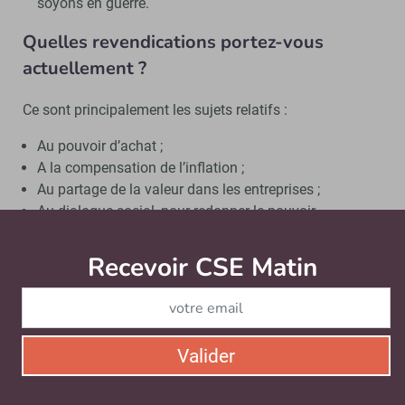
soyons en guerre.
Quelles revendications portez-vous
actuellement ?
Ce sont principalement les sujets relatifs :
Au pouvoir d’achat ;
A la compensation de l’inflation ;
Au partage de la valeur dans les entreprises ;
Au dialogue social, pour redonner le pouvoir
d’intervenir aux salariés dans l’exercice de leur travail
sur les sujets qui les concernent, notamment les
Recevoir CSE Matin
Abonnez-vo
conditions et la qualité de vie au travail, la
reconnaissance ;
A l’accompagnement des 5,5 millions de chômeurs en
France.
Valider
Comment percevez-vous l’évolution des