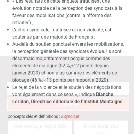
« Les résultats de cette enquête traduisent une
évolution notable de la perception des syndicats à la
faveur des mobilisations (contre la réforme des
retraites) ;
L’action syndicale, maîtrisée et non violente, est
soutenue par une majorité de Français ;
Au-delà du soutien ponctuel envers les mobilisations,
la perception générale des syndicats évolue. Ils sont
désormais majoritairement perçus comme des
éléments de dialogue (52 %,+12 points depuis
Recevoir CSE Matin
Abonnez-vo
janvier 2020) et non plus comme des éléments de
blocage (46 %, - 13 points par rapport à 2020) ;
Le rejet de la violence et le soutien des négociations
vont également dans ce sens », indique
Blanche
Leridon, Directrice éditoriale de l’Institut Montaigne
.
Valider
Concepts clés et définitions :
#Syndicat
Non merci, je reçois déjà
Je déciderai plus
!
tard