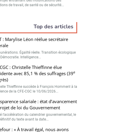
projet entraînant des modifications des
ions de travail, de santé ou de sécurité...
Top des articles
 : Marylise Léon réélue secrétaire
rale
unérations. Égalité réelle. Transition écologique
 Démocratie. Intelligence...
CGC : Christelle Thieffinne élue
e
idente avec 85,1 % des suffrages (39
rès)
telle Thieffinne succède à François Hommeril à la
dence de la CFE-CGC le 10/06/2026...
sparence salariale : état d’avancement
rojet de loi du Gouvernement
é l’accélération du calendrier gouvernemental, le
éfinitif du texte avant la date...
efour : « À travail égal, nous avons