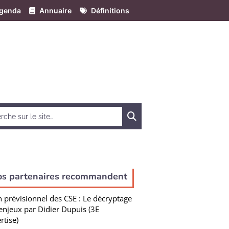
genda
Annuaire
Définitions
Chercher
os partenaires recommandent
n prévisionnel des CSE : Le décryptage
enjeux par Didier Dupuis (3E
rtise)