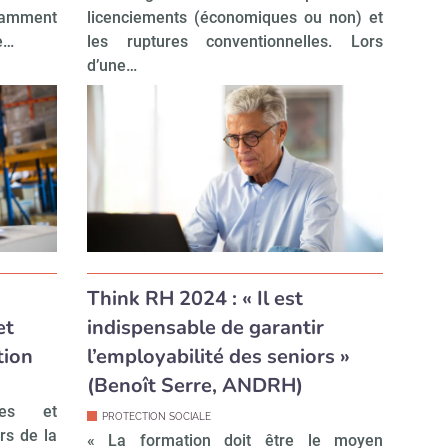
tamment
licenciements (économiques ou non) et
e…
les ruptures conventionnelles. Lors
d’une…
Think RH 2024 : « Il est
et
indispensable de garantir
tion
l’employabilité des seniors »
(Benoît Serre, ANDRH)
les et
PROTECTION SOCIALE
rs de la
« La formation doit être le moyen