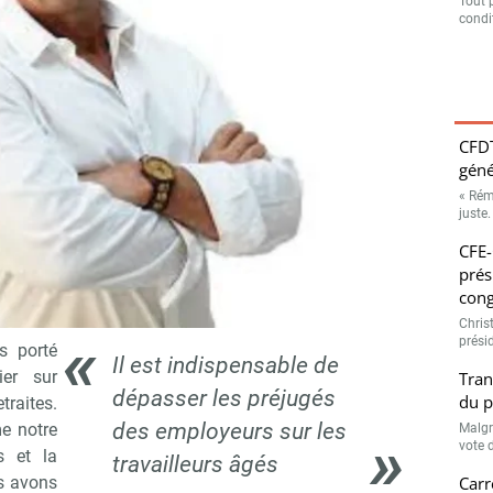
Tout 
condit
CFDT
géné
« Rém
juste.
ouvrière, la retraite à 64 ans, « c’est toujours non » - © FO
CFE-
ouvrière se sont retrouvées à Paris le
prés
t l’objet de la mobilisation ?
cong
Chris
prési
s porté
Il est indispensable de
ier sur
Tran
dépasser les préjugés
du p
traites.
des employeurs sur les
e notre
Malgr
vote d
s et la
travailleurs âgés
Carr
us avons