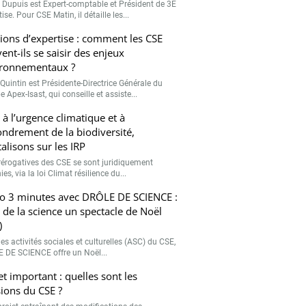
r Dupuis est Expert-comptable et Président de 3E
ise. Pour CSE Matin, il détaille les...
ions d’expertise : comment les CSE
ent-ils se saisir des enjeux
ronnementaux ?
Quintin est Présidente-Directrice Générale du
 Apex-Isast, qui conseille et assiste...
 à l’urgence climatique et à
fondrement de la biodiversité,
talisons sur les IRP
rérogatives des CSE se sont juridiquement
ies, via la loi Climat résilience du...
o 3 minutes avec DRÔLE DE SCIENCE :
e de la science un spectacle de Noël
)
es activités sociales et culturelles (ASC) du CSE,
 DE SCIENCE offre un Noël...
et important : quelles sont les
ions du CSE ?