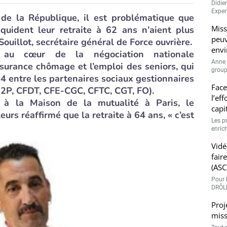
Didie
Expert
 de la République, il est problématique que
Miss
uident leur retraite à 62 ans n’aient plus
peuv
Souillot, secrétaire général de Force ouvrière.
envi
 au cœur de la négociation nationale
Anne 
ssurance chômage et l’emploi des seniors, qui
groupe
4 entre les partenaires sociaux gestionnaires
Face
U2P, CFDT, CFE-CGC, CFTC, CGT, FO).
l’ef
 à la Maison de la mutualité à Paris, le
capi
eurs réaffirmé que la retraite à 64 ans, « c’est
Les p
enrich
Vidé
fair
(ASC
Pour l
DRÔLE
Proj
miss