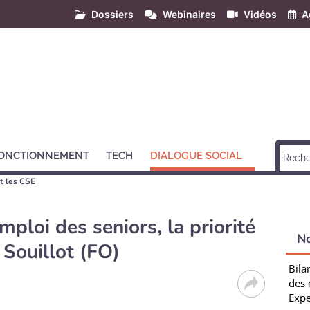
Dossiers
Webinaires
Vidéos
A
ONCTIONNEMENT
TECH
DIALOGUE SOCIAL
t les CSE
mploi des seniors, la priorité
N
 Souillot (FO)
Bila
des 
Expe