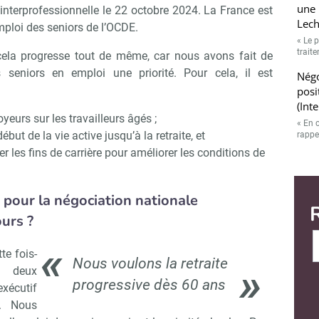
une 
interprofessionnelle le 22 octobre 2024. La France est
Lech
mploi des seniors de l’OCDE.
« Le p
trait
cela progresse tout de même, car nous avons fait de
 seniors en emploi une priorité. Pour cela, il est
Négo
posi
(Int
eurs sur les travailleurs âgés ;
« En 
but de la vie active jusqu’à la retraite, et
rappe
 les fins de carrière pour améliorer les conditions de
 pour la négociation nationale
ours ?
te fois-
Nous voulons la retraite
à deux
progressive dès 60 ans
exécutif
. Nous