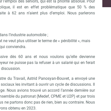
 l’emploi des seniors, qui est la priorité absolue. Pour
blique, il est en effet problématique que 50 % des
raite à 62 ans n’aient plus d’emploi. Nous parlerons
ns l’industrie automobile ;
 ne veut plus utiliser le terme de « pénibilité », mais
qui conviendra.
essive dès 60 ans et nous voulons qu’elle devienne
yeur ne puisse pas la refuser à un salarié qui en ferait
a discussion.
stre du Travail, Astrid Panosyan-Bouvet, a envoyé une
Abonnez-vous à notre newsletter
r CSE Matin
 sociaux les invitant à ouvrir un cycle de discussions. Il
rage. Nous avions trouvé un accord l’année dernière sur
nsemble du patronat (Medef, CPME et U2P) et par trois
Non merci, je reçois déjà !
Je déciderai plus tard
s ne partons donc pas de rien, bien au contraire. Nous
avons obtenu en 2023.