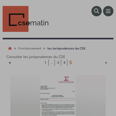
cse
matin
Fonctionnement
les Jurisprudences du CSE
Consulter les jurisprudences du CSE
(Page courante)
5
Page précédente
Page 
◄
1
…
3
4
►