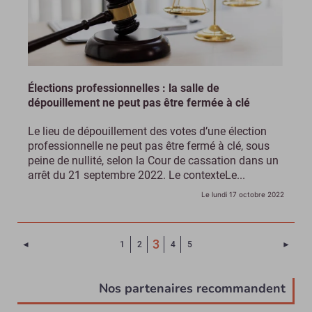
Élections professionnelles : la salle de
dépouillement ne peut pas être fermée à clé
Le lieu de dépouillement des votes d’une élection
professionnelle ne peut pas être fermé à clé, sous
peine de nullité, selon la Cour de cassation dans un
arrêt du 21 septembre 2022. Le contexteLe...
Le lundi 17 octobre 2022
(Page courante)
3
Page précédente
Page 
◄
1
2
4
5
►
Nos partenaires recommandent