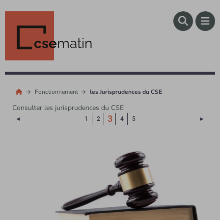
cse
matin
Fonctionnement
les Jurisprudences du CSE
Consulter les jurisprudences du CSE
(Page courante)
3
Page précédente
Page 
◄
1
2
4
5
►