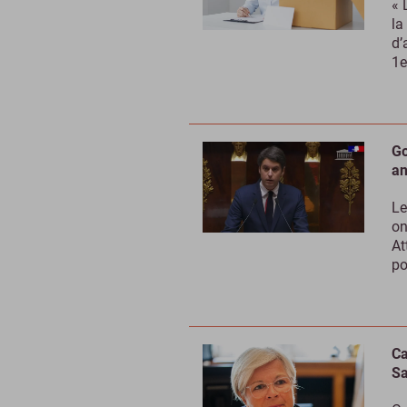
« 
la
d’
1e
Go
an
Le
on
At
po
Ca
Sa