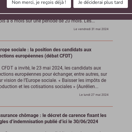
Non merci, je reçois déjà !
Je déciderai plus tard
 réforme de l’assurance chômage va modifier
tamment les conditions d’accès au chômage en
ssant de 6 mois d’activité au cours des 24 derniers
is à 8 mois sur une période de 20 mois. Les...
Le vendredi 31 mai 2024
rope sociale : la position des candidats aux
ections européennes (débat CFDT)
 CFDT a invité, le 23 mai 2024, les candidats aux
ections européennes pour échanger, entre autres, sur
ur vision de l’Europe sociale. « Baisser les impôts de
oduction et les cotisations sociales » (Aurélien...
Le lundi 27 mai 2024
surance chômage : le décret de carence fixant les
gles d’indemnisation publié d’ici le 30/06/2024