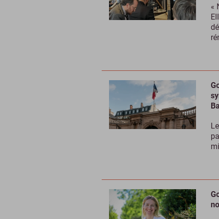
« 
El
dé
ré
Go
sy
Ba
Le
pa
mi
Go
no