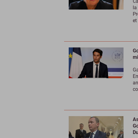
Ca
la
Pr
et
Go
mi
Ga
Em
an
co
As
Go
Du