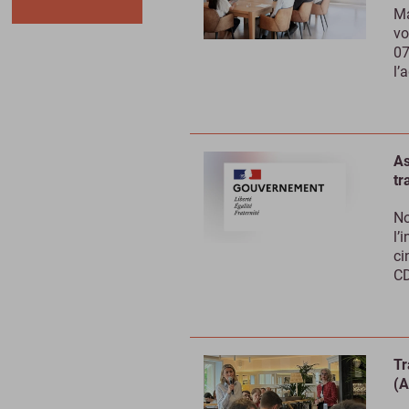
Ma
vo
07
l’
As
tr
No
l’
ci
CD
Tr
(A