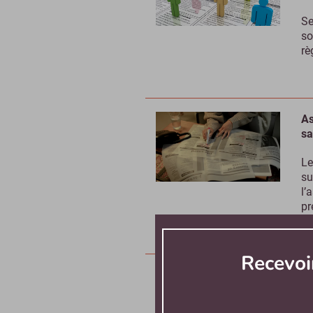
Se
so
rè
As
sa
Le
su
l’
pr
Recevoi
As
or