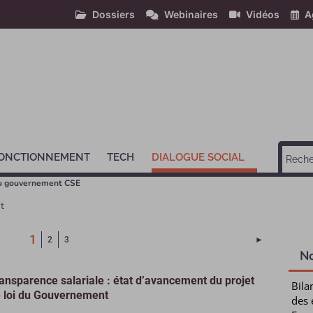
Dossiers
Webinaires
Vidéos
A
ONCTIONNEMENT
TECH
DIALOGUE SOCIAL
u gouvernement CSE
t
(Page courante)
1
Page suivant
2
3
►
N
ansparence salariale : état d’avancement du projet
Bila
 loi du Gouvernement
des 