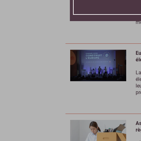
La
no
pa
mo
Eu
él
La
él
le
pr
As
rè