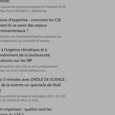
rtise)
r Dupuis est Expert-comptable et Président de 3E
ise. Pour CSE Matin, il détaille les...
ions d’expertise : comment les CSE
ent-ils se saisir des enjeux
ronnementaux ?
Quintin est Présidente-Directrice Générale du
 Apex-Isast, qui conseille et assiste...
 à l’urgence climatique et à
fondrement de la biodiversité,
talisons sur les IRP
rérogatives des CSE se sont juridiquement
ies, via la loi Climat résilience du...
o 3 minutes avec DRÔLE DE SCIENCE :
e de la science un spectacle de Noël
)
es activités sociales et culturelles (ASC) du CSE,
 DE SCIENCE offre un Noël...
et important : quelles sont les
ions du CSE ?