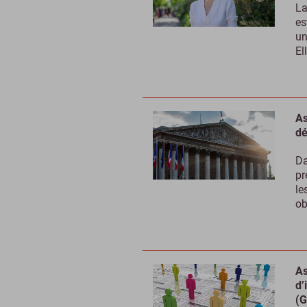
La
es
un
El
As
dé
Da
pr
le
ob
As
d’
(G