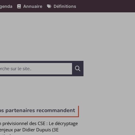
genda
Annuaire
Définitions
Chercher
e
os partenaires recommandent
n prévisionnel des CSE : Le décryptage
enjeux par Didier Dupuis (3E