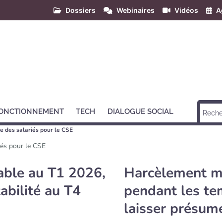
Dossiers
Webinaires
Vidéos
A
ONCTIONNEMENT
TECH
DIALOGUE SOCIAL
e des salariés pour le CSE
iés pour le CSE
table au T1 2026,
Harcèlement mor
abilité au T4
pendant les te
laisser présum