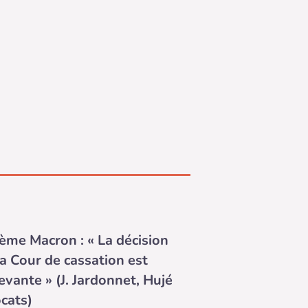
ème Macron : « La décision
la Cour de cassation est
evante » (J. Jardonnet, Hujé
cats)
ISPRUDENCE DES SALARIÉS
our de cassation, invitée à se
oncer sur la conformité du barème