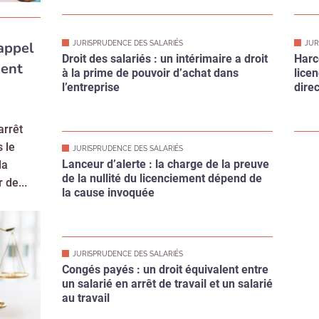
Droit des salariés : un intérimaire a droit
Harc
ment
à la prime de pouvoir d’achat dans
lice
l’entreprise
direc
arrêt
 le
JURISPRUDENCE DES SALARIÉS
Lanceur d’alerte : la charge de la preuve
la
de la nullité du licenciement dépend de
 de...
la cause invoquée
JURISPRUDENCE DES SALARIÉS
Congés payés : un droit équivalent entre
un salarié en arrêt de travail et un salarié
au travail
Abonnez-vous à notre newsletter
r CSE Matin