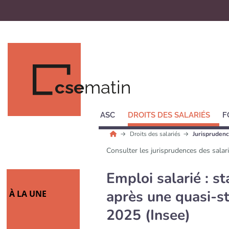
cse
matin
ASC
DROITS DES SALARIÉS
F
Droits des salariés
Jurisprudenc
Consulter les jurisprudences des salar
Emploi salarié : s
après une quasi-st
À LA UNE
2025 (Insee)