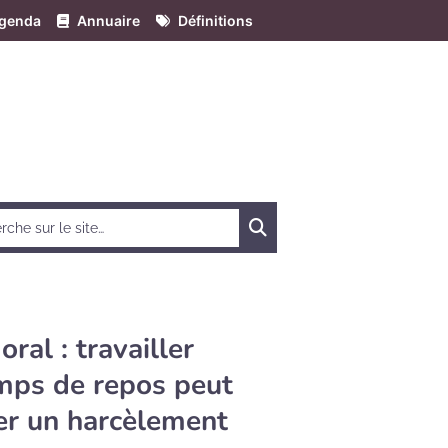
genda
Annuaire
Définitions
Chercher
al : travailler
mps de repos peut
er un harcèlement