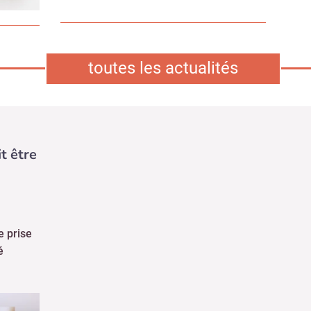
toutes les actualités
Non merci, je reçois déjà !
Je déciderai plus tard
t être
e prise
é