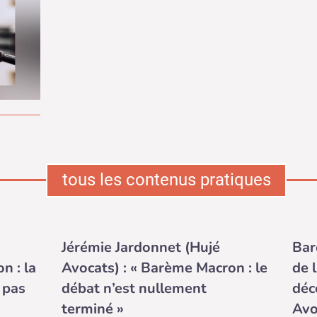
tous les contenus pratiques
Jérémie Jardonnet (Hujé
Bar
n : la
Avocats) : « Barème Macron : le
de 
 pas
débat n’est nullement
déc
terminé »
Avo
JURISPRUDENCE DES SALARIÉS
JUR
 barème
Dans un arrêt du 21 octobre 2022, la
La C
e 10 de
Cour d’appel de Douai « résiste » à la
pron