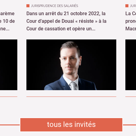
ne...
Cour de cassation et opère un...
Macr
tous les invités
 la une
Re