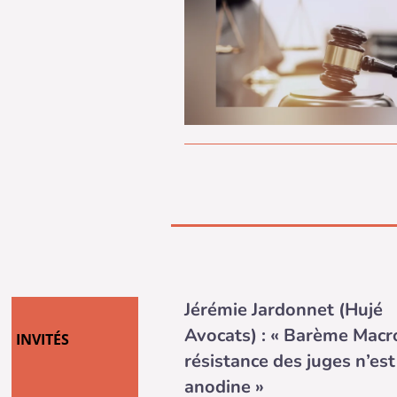
Jérémie Jardonnet (Hujé
Avocats) : « Barème Macro
INVITÉS
résistance des juges n’est
anodine »
JURISPRUDENCE DES SALARIÉS
La Cour de cassation a jugé le «
Macron » compatible avec l’articl