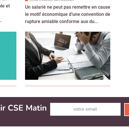
le et
Un salarié ne peut pas remettre en cause
le motif économique d’une convention de
.
rupture amiable conforme aux du...
JURISPRUDENCE DES SALARIÉS
JUR
Participation : les salariés expatriés ne
Cong